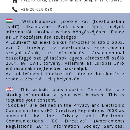
H-2243 Kóka, Zsámboki út Ipartelep hrsz. 0139/12.
+36-29-629-030
ertekesites@styron.hu
- Weboldalunkon „cookie”-kat (továbbiakban
„süti”) alkalmazunk. Ezek olyan fájlok, melyek
export@styron.hu
információt tárolnak webes böngészőjében. Ehhez
az Ön hozzájárulása szükséges.
www.styron.hu
A „sütiket” az elektronikus hírközlésről szóló 2003.
évi C. törvény, az elektronikus kereskedelmi
szolgáltatások, az információs társadalommal
összefüggő szolgáltatások egyes kérdéseiről szóló
Important links
2001. évi CVIII. törvény, valamint az Európai Unió
előírásainak megfelelően használjuk.
За нас
Az adatvédelmi tájékoztató kérésre betekintésre
rendelkezésre áll telephelyünkön.
Документи
Контакт
- This website uses cookies. These files are
Кариера
storing information at your web browser. This is
requires your consent.
"Cookies" are defined in the Privacy and Electronic
Communications (EC Directive) Regulations 2003 as
amended by the Privacy and Electronic
Communications (EC Directive) (Amendment)
Regulations 2011; Information Society Services,