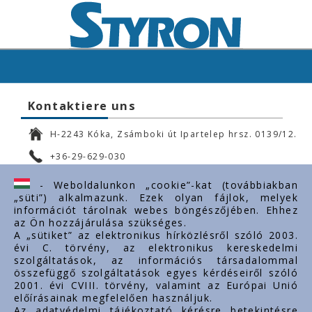
Kontaktiere uns
H-2243 Kóka, Zsámboki út Ipartelep hrsz. 0139/12.
+36-29-629-030
ertekesites@styron.hu
- Weboldalunkon „cookie”-kat (továbbiakban
„süti”) alkalmazunk. Ezek olyan fájlok, melyek
export@styron.hu
információt tárolnak webes böngészőjében. Ehhez
az Ön hozzájárulása szükséges.
www.styron.hu
A „sütiket” az elektronikus hírközlésről szóló 2003.
évi C. törvény, az elektronikus kereskedelmi
szolgáltatások, az információs társadalommal
összefüggő szolgáltatások egyes kérdéseiről szóló
Important links
2001. évi CVIII. törvény, valamint az Európai Unió
előírásainak megfelelően használjuk.
Über uns
Az adatvédelmi tájékoztató kérésre betekintésre