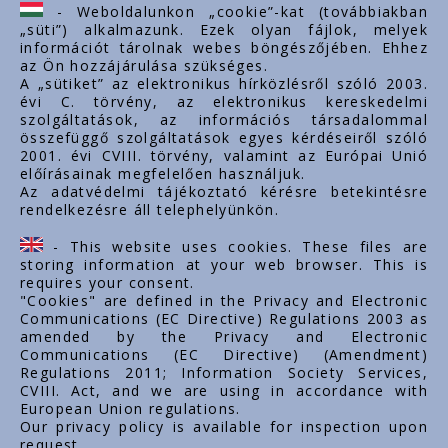
ertekesites@styron.hu
- Weboldalunkon „cookie”-kat (továbbiakban
„süti”) alkalmazunk. Ezek olyan fájlok, melyek
export@styron.hu
információt tárolnak webes böngészőjében. Ehhez
az Ön hozzájárulása szükséges.
www.styron.hu
A „sütiket” az elektronikus hírközlésről szóló 2003.
évi C. törvény, az elektronikus kereskedelmi
szolgáltatások, az információs társadalommal
összefüggő szolgáltatások egyes kérdéseiről szóló
Important links
2001. évi CVIII. törvény, valamint az Európai Unió
előírásainak megfelelően használjuk.
Über uns
Az adatvédelmi tájékoztató kérésre betekintésre
rendelkezésre áll telephelyünkön.
Dokumente
Kontakt
- This website uses cookies. These files are
Karriere
storing information at your web browser. This is
requires your consent.
"Cookies" are defined in the Privacy and Electronic
Communications (EC Directive) Regulations 2003 as
amended by the Privacy and Electronic
Communications (EC Directive) (Amendment)
Regulations 2011; Information Society Services,
CVIII. Act, and we are using in accordance with
European Union regulations.
Our privacy policy is available for inspection upon
request.