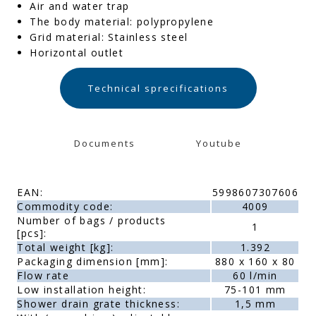
Air and water trap
The body material: polypropylene
Grid material: Stainless steel
Horizontal outlet
Technical sprecifications
Documents
Youtube
EAN:
5998607307606
Commodity code:
4009
Number of bags / products
1
[pcs]:
Total weight [kg]:
1.392
Packaging dimension [mm]:
880 x 160 x 80
Flow rate
60 l/min
Low installation height:
75-101 mm
Shower drain grate thickness:
1,5 mm