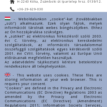
H-2243 Kóka, Zsámboki út Ipartelep hrsz. 0139/12.
+36-29-629-030
ertekesites@styron.hu
- Weboldalunkon „cookie”-kat (továbbiakban
„süti”) alkalmazunk. Ezek olyan fájlok, melyek
export@styron.hu
információt tárolnak webes böngészőjében. Ehhez
az Ön hozzájárulása szükséges.
www.styron.hu
A „sütiket” az elektronikus hírközlésről szóló 2003.
évi C. törvény, az elektronikus kereskedelmi
szolgáltatások, az információs társadalommal
összefüggő szolgáltatások egyes kérdéseiről szóló
Important links
2001. évi CVIII. törvény, valamint az Európai Unió
előírásainak megfelelően használjuk.
Über uns
Az adatvédelmi tájékoztató kérésre betekintésre
rendelkezésre áll telephelyünkön.
Dokumente
Kontakt
- This website uses cookies. These files are
Karriere
storing information at your web browser. This is
requires your consent.
"Cookies" are defined in the Privacy and Electronic
Communications (EC Directive) Regulations 2003 as
amended by the Privacy and Electronic
Communications (EC Directive) (Amendment)
Regulations 2011; Information Society Services,