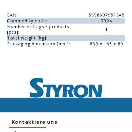
EAN:
5998607951045
Commodity code:
7324
Number of bags / products
1
[pcs]:
Total weight [kg]:
Packaging dimension [mm]:
880 x 165 x 80
Kontaktiere uns