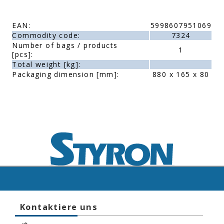
EAN:
5998607951069
Commodity code:
7324
Number of bags / products
1
[pcs]:
Total weight [kg]:
Packaging dimension [mm]:
880 x 165 x 80
Kontaktiere uns