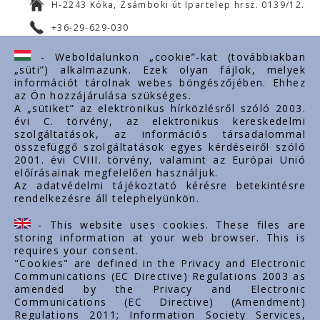
H-2243 Kóka, Zsámboki út Ipartelep hrsz. 0139/12.
+36-29-629-030
ertekesites@styron.hu
- Weboldalunkon „cookie”-kat (továbbiakban
„süti”) alkalmazunk. Ezek olyan fájlok, melyek
export@styron.hu
információt tárolnak webes böngészőjében. Ehhez
az Ön hozzájárulása szükséges.
www.styron.hu
A „sütiket” az elektronikus hírközlésről szóló 2003.
évi C. törvény, az elektronikus kereskedelmi
szolgáltatások, az információs társadalommal
összefüggő szolgáltatások egyes kérdéseiről szóló
Important links
2001. évi CVIII. törvény, valamint az Európai Unió
előírásainak megfelelően használjuk.
Über uns
Az adatvédelmi tájékoztató kérésre betekintésre
rendelkezésre áll telephelyünkön.
Dokumente
Kontakt
- This website uses cookies. These files are
Karriere
storing information at your web browser. This is
requires your consent.
"Cookies" are defined in the Privacy and Electronic
Communications (EC Directive) Regulations 2003 as
amended by the Privacy and Electronic
Communications (EC Directive) (Amendment)
Regulations 2011; Information Society Services,