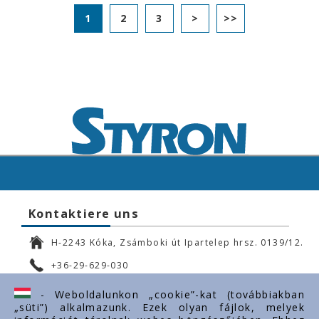
1
2
3
>
>>
Kontaktiere uns
H-2243 Kóka, Zsámboki út Ipartelep hrsz. 0139/12.
+36-29-629-030
ertekesites@styron.hu
- Weboldalunkon „cookie”-kat (továbbiakban
„süti”) alkalmazunk. Ezek olyan fájlok, melyek
export@styron.hu