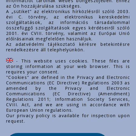
információt tárolnak webes böngészőjében. Ehhez
az Ön hozzájárulása szükséges.
www.styron.hu
A „sütiket” az elektronikus hírközlésről szóló 2003.
évi C. törvény, az elektronikus kereskedelmi
szolgáltatások, az információs társadalommal
összefüggő szolgáltatások egyes kérdéseiről szóló
Important links
2001. évi CVIII. törvény, valamint az Európai Unió
előírásainak megfelelően használjuk.
Über uns
Az adatvédelmi tájékoztató kérésre betekintésre
rendelkezésre áll telephelyünkön.
Dokumente
Kontakt
- This website uses cookies. These files are
Karriere
storing information at your web browser. This is
requires your consent.
"Cookies" are defined in the Privacy and Electronic
Communications (EC Directive) Regulations 2003 as
amended by the Privacy and Electronic
Communications (EC Directive) (Amendment)
Regulations 2011; Information Society Services,
CVIII. Act, and we are using in accordance with
European Union regulations.
Our privacy policy is available for inspection upon
request.