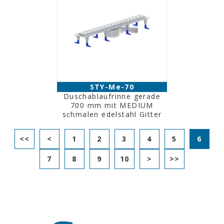
STY-Me-70
Duschablaufrinne gerade
700 mm mit MEDIUM
schmalen edelstahl Gitter
<<
<
1
2
3
4
5
6
7
8
9
10
>
>>