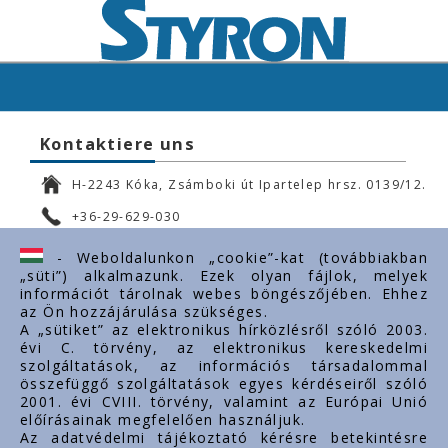
Kontaktiere uns
H-2243 Kóka, Zsámboki út Ipartelep hrsz. 0139/12.
+36-29-629-030
ertekesites@styron.hu
- Weboldalunkon „cookie”-kat (továbbiakban
„süti”) alkalmazunk. Ezek olyan fájlok, melyek
export@styron.hu
információt tárolnak webes böngészőjében. Ehhez
az Ön hozzájárulása szükséges.
www.styron.hu
A „sütiket” az elektronikus hírközlésről szóló 2003.
évi C. törvény, az elektronikus kereskedelmi
szolgáltatások, az információs társadalommal
összefüggő szolgáltatások egyes kérdéseiről szóló
Important links
2001. évi CVIII. törvény, valamint az Európai Unió
előírásainak megfelelően használjuk.
Über uns
Az adatvédelmi tájékoztató kérésre betekintésre