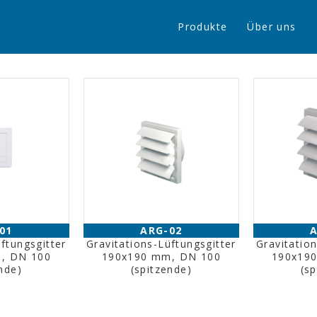
Produkte
Über uns
01
ARG-02
ftungsgitter
Gravitations-Lüftungsgitter
Gravitatio
, DN 100
190x190 mm, DN 100
190x19
nde)
(spitzende)
(s