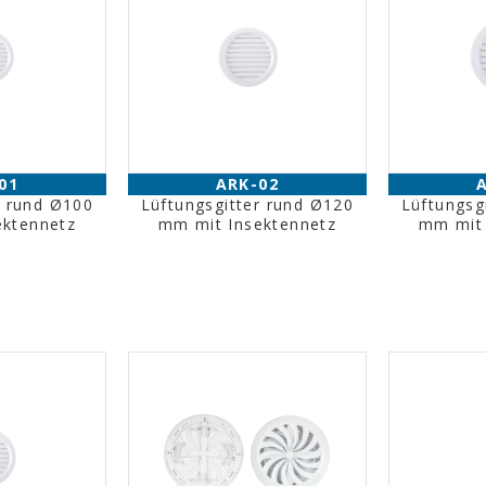
01
ARK-02
r rund Ø100
Lüftungsgitter rund Ø120
Lüftungsg
ektennetz
mm mit Insektennetz
mm mit 