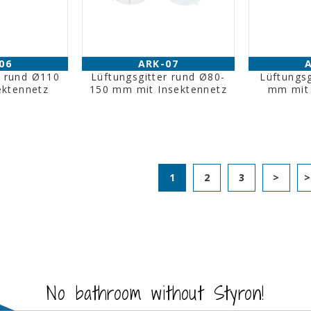
06
ARK-07
r rund Ø110
Lüftungsgitter rund Ø80-
Lüftungsg
ektennetz
150 mm mit Insektennetz
mm mit 
1
2
3
>
No bathroom without Styron!