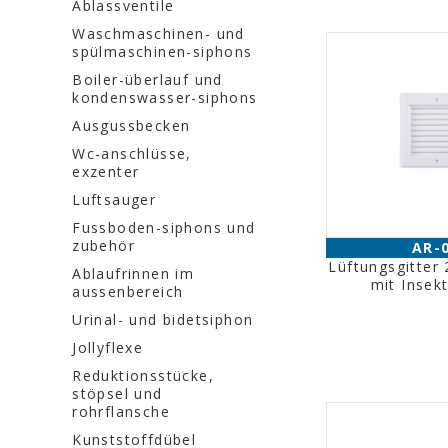
Ablassventile
Waschmaschinen- und
spülmaschinen-siphons
Boiler-überlauf und
kondenswasser-siphons
Ausgussbecken
Wc-anschlüsse,
exzenter
Luftsauger
Fussboden-siphons und
zubehör
AR-
Lüftungsgitte
Ablaufrinnen im
mit Insek
aussenbereich
Urinal- und bidetsiphon
Jollyflexe
Reduktionsstücke,
stöpsel und
rohrflansche
Kunststoffdübel