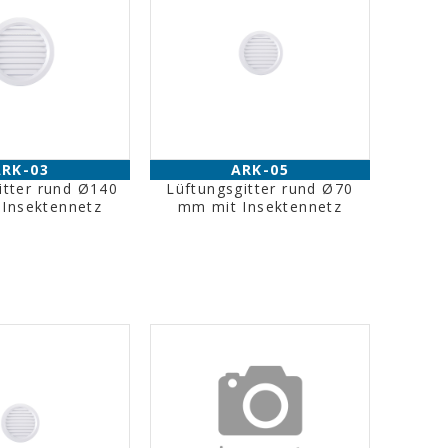
ARK-03
ARK-05
itter rund Ø140
Lüftungsgitter rund Ø70
Insektennetz
mm mit Insektennetz