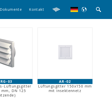
Dokumente
Kontakt
ARG-03
AR-02
ns-Lüftungsgitter
Lüftungsgitter 150x150 mm
0 mm, DN 125
mit Insektennetz
pitzende)