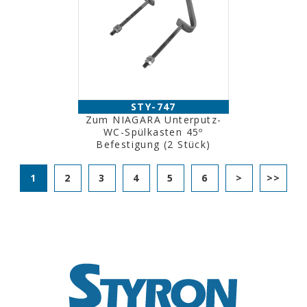
STY-747
Zum NIAGARA Unterputz-
WC-Spülkasten 45º
Befestigung (2 Stück)
1
2
3
4
5
6
>
>>