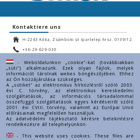
Kontaktiere uns
H-2243 Kóka, Zsámboki út Ipartelep hrsz. 0139/12.
+36-29-629-030
ertekesites@styron.hu
- Weboldalunkon „cookie”-kat (továbbiakban
„süti”) alkalmazunk. Ezek olyan fájlok, melyek
export@styron.hu
információt tárolnak webes böngészőjében. Ehhez
az Ön hozzájárulása szükséges.
www.styron.hu
A „sütiket” az elektronikus hírközlésről szóló 2003.
évi C. törvény, az elektronikus kereskedelmi
szolgáltatások, az információs társadalommal
összefüggő szolgáltatások egyes kérdéseiről szóló
Important links
2001. évi CVIII. törvény, valamint az Európai Unió
előírásainak megfelelően használjuk.
Über uns
Az adatvédelmi tájékoztató kérésre betekintésre
rendelkezésre áll telephelyünkön.
Dokumente
Kontakt
- This website uses cookies. These files are