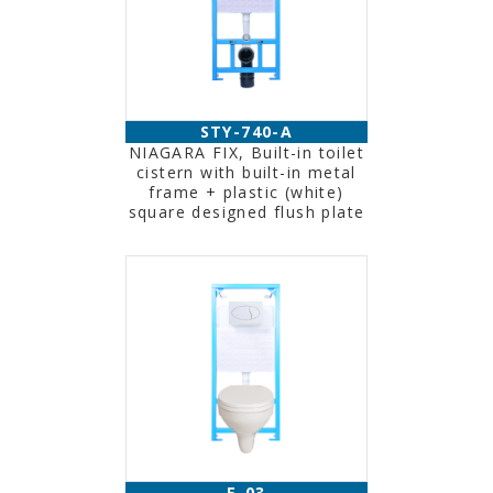
STY-740-A
NIAGARA FIX, Built-in toilet
cistern with built-in metal
frame + plastic (white)
square designed flush plate
E-03