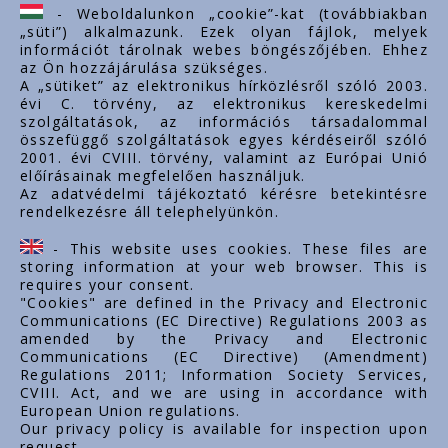
ertekesites@styron.hu
- Weboldalunkon „cookie”-kat (továbbiakban
„süti”) alkalmazunk. Ezek olyan fájlok, melyek
export@styron.hu
információt tárolnak webes böngészőjében. Ehhez
az Ön hozzájárulása szükséges.
www.styron.hu
A „sütiket” az elektronikus hírközlésről szóló 2003.
évi C. törvény, az elektronikus kereskedelmi
szolgáltatások, az információs társadalommal
összefüggő szolgáltatások egyes kérdéseiről szóló
Important links
2001. évi CVIII. törvény, valamint az Európai Unió
előírásainak megfelelően használjuk.
About us
Az adatvédelmi tájékoztató kérésre betekintésre
rendelkezésre áll telephelyünkön.
Documents
Contacts
- This website uses cookies. These files are
Career
storing information at your web browser. This is
requires your consent.
"Cookies" are defined in the Privacy and Electronic
Communications (EC Directive) Regulations 2003 as
amended by the Privacy and Electronic
Communications (EC Directive) (Amendment)
Regulations 2011; Information Society Services,
CVIII. Act, and we are using in accordance with
European Union regulations.
Our privacy policy is available for inspection upon
request.