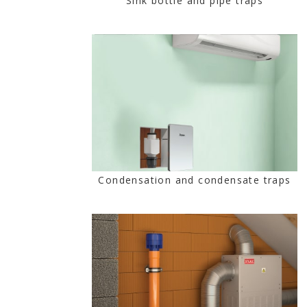
Sink bottle and pipe traps
Condensation and condensate traps