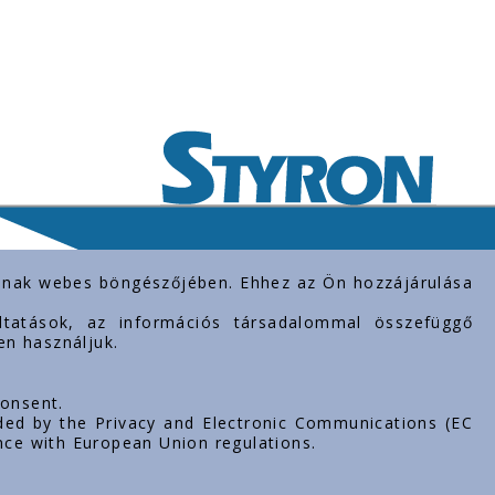
rolnak webes böngészőjében. Ehhez az Ön hozzájárulása
gáltatások, az információs társadalommal összefüggő
en használjuk.
consent.
ded by the Privacy and Electronic Communications (EC
nce with European Union regulations.