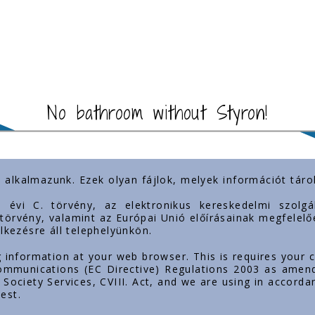
No bathroom without Styron!
) alkalmazunk. Ezek olyan fájlok, melyek információt tá
t links
Our presence
3. évi C. törvény, az elektronikus kereskedelmi szol
. törvény, valamint az Európai Unió előírásainak megfelelő
lkezésre áll telephelyünkön.
g information at your web browser. This is requires your 
 Communications (EC Directive) Regulations 2003 as amen
Society Services, CVIII. Act, and we are using in accorda
est.