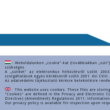
- Weboldalunkon „cookie”-kat (továbbiakban „süti”
Contact us
Importan
szükséges.
A „sütiket” az elektronikus hírközlésről szóló 200
H-2243 Kóka, Zsámboki út Ipartelep
About us
szolgáltatások egyes kérdéseiről szóló 2001. évi CVIII
hrsz. 0139/12.
Az adatvédelmi tájékoztató kérésre betekintésre rende
Documents
+36-29-629-030
Contacts
- This website uses cookies. These files are storin
Career
ertekesites@styron.hu
"Cookies" are defined in the Privacy and Electronic
Directive) (Amendment) Regulations 2011; Information 
export@styron.hu
Our privacy policy is available for inspection upon requ
www.styron.hu