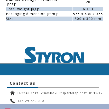
20
[pcs]:
Total weight [kg]:
6.433
Packaging dimension [mm]:
555 x 430 x 355
Size:
300 x 300 mm
Contact us
H-2243 Kóka, Zsámboki út Ipartelep hrsz. 0139/12.
+36-29-629-030
ertekesites@styron.hu