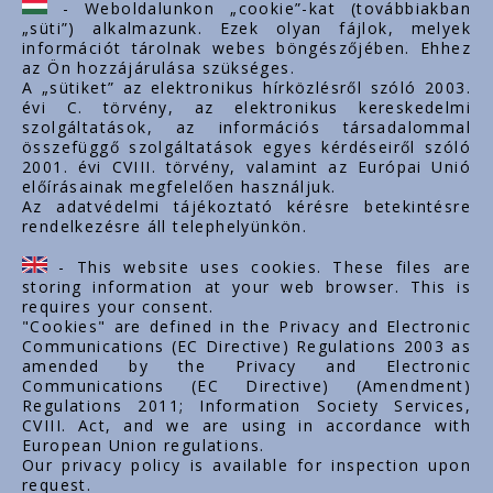
- Weboldalunkon „cookie”-kat (továbbiakban
„süti”) alkalmazunk. Ezek olyan fájlok, melyek
export@styron.hu
információt tárolnak webes böngészőjében. Ehhez
az Ön hozzájárulása szükséges.
www.styron.hu
A „sütiket” az elektronikus hírközlésről szóló 2003.
évi C. törvény, az elektronikus kereskedelmi
szolgáltatások, az információs társadalommal
összefüggő szolgáltatások egyes kérdéseiről szóló
Important links
2001. évi CVIII. törvény, valamint az Európai Unió
előírásainak megfelelően használjuk.
About us
Az adatvédelmi tájékoztató kérésre betekintésre
rendelkezésre áll telephelyünkön.
Documents
Contacts
- This website uses cookies. These files are
Career
storing information at your web browser. This is
requires your consent.
"Cookies" are defined in the Privacy and Electronic
Communications (EC Directive) Regulations 2003 as
amended by the Privacy and Electronic
Communications (EC Directive) (Amendment)
Regulations 2011; Information Society Services,
CVIII. Act, and we are using in accordance with
European Union regulations.
Our privacy policy is available for inspection upon
request.