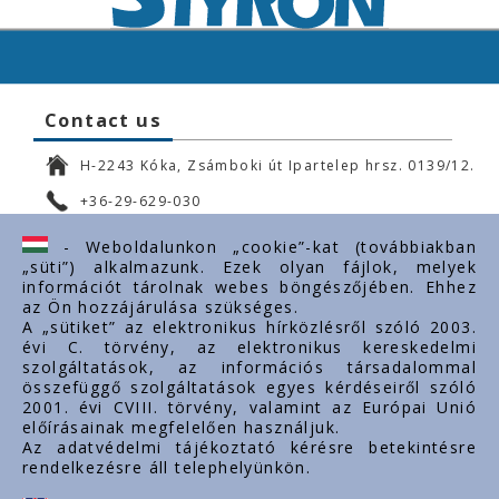
Contact us
H-2243 Kóka, Zsámboki út Ipartelep hrsz. 0139/12.
+36-29-629-030
ertekesites@styron.hu
- Weboldalunkon „cookie”-kat (továbbiakban
„süti”) alkalmazunk. Ezek olyan fájlok, melyek
export@styron.hu
információt tárolnak webes böngészőjében. Ehhez
az Ön hozzájárulása szükséges.
www.styron.hu
A „sütiket” az elektronikus hírközlésről szóló 2003.
évi C. törvény, az elektronikus kereskedelmi
szolgáltatások, az információs társadalommal
összefüggő szolgáltatások egyes kérdéseiről szóló
Important links
2001. évi CVIII. törvény, valamint az Európai Unió
előírásainak megfelelően használjuk.
About us
Az adatvédelmi tájékoztató kérésre betekintésre
rendelkezésre áll telephelyünkön.
Documents
Contacts