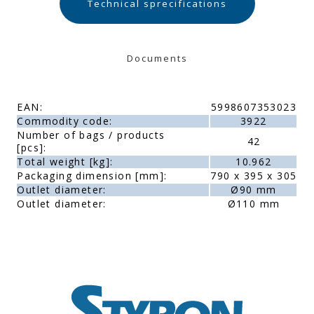
Technical sprecifications
Documents
EAN:
5998607353023
Commodity code:
3922
Number of bags / products
42
[pcs]:
Total weight [kg]:
10.962
Packaging dimension [mm]:
790 x 395 x 305
Outlet diameter:
Ø90 mm
Outlet diameter:
Ø110 mm