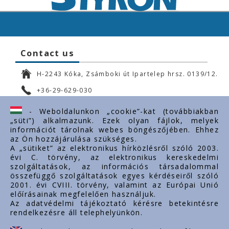
Contact us
H-2243 Kóka, Zsámboki út Ipartelep hrsz. 0139/12.
+36-29-629-030
ertekesites@styron.hu
- Weboldalunkon „cookie”-kat (továbbiakban
„süti”) alkalmazunk. Ezek olyan fájlok, melyek
export@styron.hu
információt tárolnak webes böngészőjében. Ehhez
az Ön hozzájárulása szükséges.
www.styron.hu
A „sütiket” az elektronikus hírközlésről szóló 2003.
évi C. törvény, az elektronikus kereskedelmi
szolgáltatások, az információs társadalommal
összefüggő szolgáltatások egyes kérdéseiről szóló
Important links
2001. évi CVIII. törvény, valamint az Európai Unió
előírásainak megfelelően használjuk.
About us
Az adatvédelmi tájékoztató kérésre betekintésre
rendelkezésre áll telephelyünkön.
Documents
Contacts