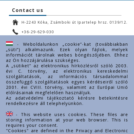
Contact us
H-2243 Kóka, Zsámboki út Ipartelep hrsz. 0139/12.
+36-29-629-030
ertekesites@styron.hu
- Weboldalunkon „cookie”-kat (továbbiakban
„süti”) alkalmazunk. Ezek olyan fájlok, melyek
export@styron.hu
információt tárolnak webes böngészőjében. Ehhez
az Ön hozzájárulása szükséges.
www.styron.hu
A „sütiket” az elektronikus hírközlésről szóló 2003.
évi C. törvény, az elektronikus kereskedelmi
szolgáltatások, az információs társadalommal
összefüggő szolgáltatások egyes kérdéseiről szóló
Important links
2001. évi CVIII. törvény, valamint az Európai Unió
előírásainak megfelelően használjuk.
About us
Az adatvédelmi tájékoztató kérésre betekintésre
rendelkezésre áll telephelyünkön.
Documents
Contacts
- This website uses cookies. These files are
Career
storing information at your web browser. This is
requires your consent.
"Cookies" are defined in the Privacy and Electronic