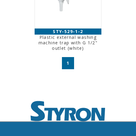
STY-529-1-2
Plastic external washing
machine trap with G 1/2"
outlet (white)
1