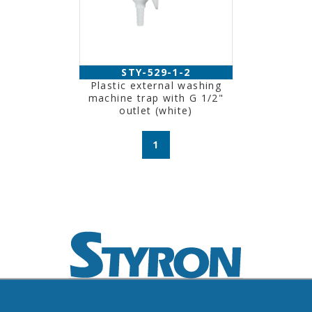
STY-529-1-2
Plastic external washing
machine trap with G 1/2"
outlet (white)
1