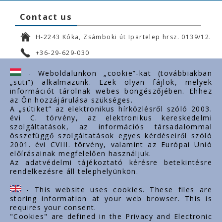
Contact us
H-2243 Kóka, Zsámboki út Ipartelep hrsz. 0139/12.
+36-29-629-030
ertekesites@styron.hu
- Weboldalunkon „cookie”-kat (továbbiakban
„süti”) alkalmazunk. Ezek olyan fájlok, melyek
export@styron.hu
információt tárolnak webes böngészőjében. Ehhez
az Ön hozzájárulása szükséges.
www.styron.hu
A „sütiket” az elektronikus hírközlésről szóló 2003.
évi C. törvény, az elektronikus kereskedelmi
szolgáltatások, az információs társadalommal
összefüggő szolgáltatások egyes kérdéseiről szóló
Important links
2001. évi CVIII. törvény, valamint az Európai Unió
előírásainak megfelelően használjuk.
About us
Az adatvédelmi tájékoztató kérésre betekintésre
rendelkezésre áll telephelyünkön.
Documents
Contacts
- This website uses cookies. These files are
Career
storing information at your web browser. This is
requires your consent.
"Cookies" are defined in the Privacy and Electronic