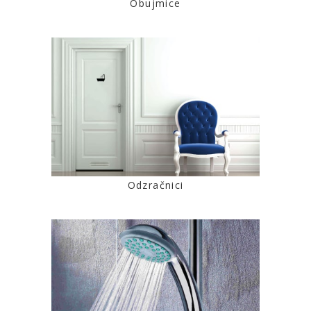
Obujmice
Odzračnici