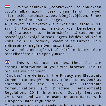
ertekesites@styron.hu
- Weboldalunkon „cookie”-kat (továbbiakban
„süti”) alkalmazunk. Ezek olyan fájlok, melyek
export@styron.hu
információt tárolnak webes böngészőjében. Ehhez
az Ön hozzájárulása szükséges.
www.styron.hu
A „sütiket” az elektronikus hírközlésről szóló 2003.
évi C. törvény, az elektronikus kereskedelmi
szolgáltatások, az információs társadalommal
összefüggő szolgáltatások egyes kérdéseiről szóló
Važni linkovi
2001. évi CVIII. törvény, valamint az Európai Unió
előírásainak megfelelően használjuk.
O nama
Az adatvédelmi tájékoztató kérésre betekintésre
rendelkezésre áll telephelyünkön.
Dokumenti
Kontakt
- This website uses cookies. These files are
Karijera
storing information at your web browser. This is
requires your consent.
"Cookies" are defined in the Privacy and Electronic
Communications (EC Directive) Regulations 2003 as
amended by the Privacy and Electronic
Communications (EC Directive) (Amendment)
Regulations 2011; Information Society Services,
CVIII. Act, and we are using in accordance with
European Union regulations.
Our privacy policy is available for inspection upon