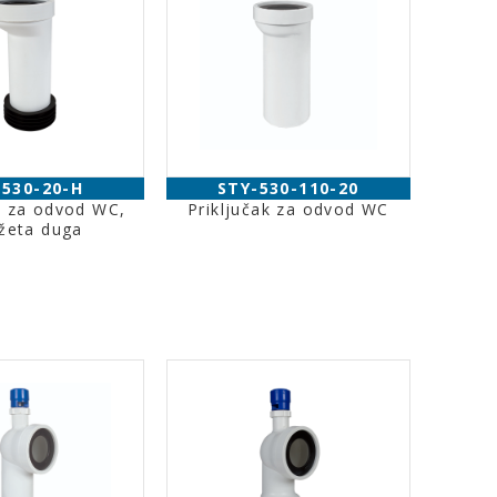
-530-20-H
STY-530-110-20
k za odvod WC,
Priključak za odvod WC
žeta duga