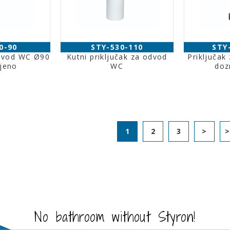
0-90
STY-530-110
STY
odvod WC Ø90
Kutni priključak za odvod
Priključak
jeno
WC
doz
1
2
3
>
No bathroom without Styron!