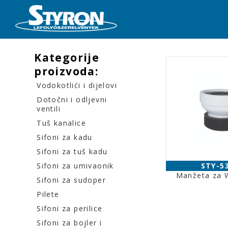
Kategorije
proizvoda:
Vodokotlići i dijelovi
Dotočni i odljevni
ventili
Tuš kanalice
Sifoni za kadu
Sifoni za tuš kadu
Sifoni za umivaonik
STY-5
Manžeta za 
Sifoni za sudoper
Pilete
Sifoni za perilice
Sifoni za bojler i