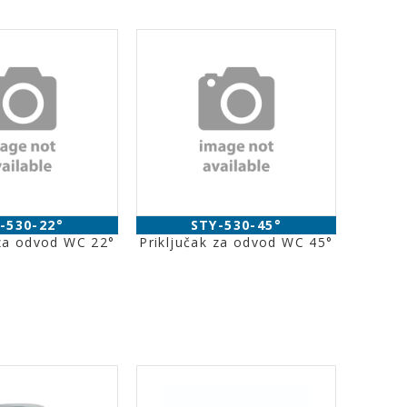
-530-22°
STY-530-45°
 za odvod WC 22°
Priključak za odvod WC 45°