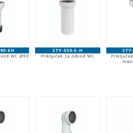
-90-EH
STY-530-E-H
STY
odvod WC Ø90
Priključak za odvod WC
Priključa
m
man