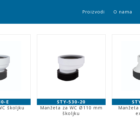
Proizvodi
O nama
30-E
STY-530-20
ST
WC školjku
Manžeta za WC Ø110 mm
Manžeta 
školjku
e