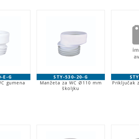
0-E-G
STY-530-20-G
STY
WC gumena
Manžeta za WC Ø110 mm
Priključak
školjku