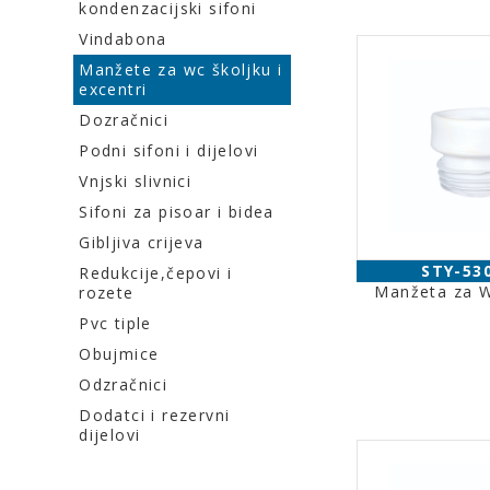
kondenzacijski sifoni
Vindabona
Manžete za wc školjku i
excentri
Dozračnici
Podni sifoni i dijelovi
Vnjski slivnici
Sifoni za pisoar i bidea
Gibljiva crijeva
STY-53
Redukcije,čepovi i
Manžeta za 
rozete
Pvc tiple
Obujmice
Odzračnici
Dodatci i rezervni
dijelovi