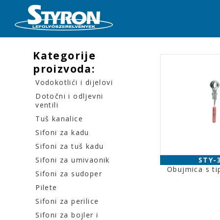
Kategorije
proizvoda:
Vodokotlići i dijelovi
Dotočni i odljevni
ventili
Tuš kanalice
Sifoni za kadu
Sifoni za tuš kadu
Sifoni za umivaonik
STY-
Obujmica s ti
Sifoni za sudoper
Pilete
Sifoni za perilice
Sifoni za bojler i