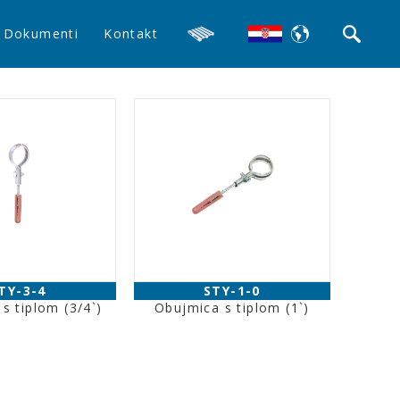
Dokumenti
Kontakt
TY-3-4
STY-1-0
s tiplom (3/4`)
Obujmica s tiplom (1`)