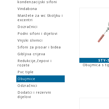
kondenzacijski sifoni
Vindabona
Manžete za wc školjku i
excentri
Dozračnici
Podni sifoni i dijelovi
Vnjski slivnici
Sifoni za pisoar i bidea
Gibljiva crijeva
STY-
Redukcije,čepovi i
Obujmica s ti
rozete
Pvc tiple
Obujmice
Odzračnici
Dodatci i rezervni
dijelovi