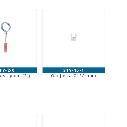
TY-2-0
STY-15-1
 s tiplom (2")
Obujmica Ø15/1 mm