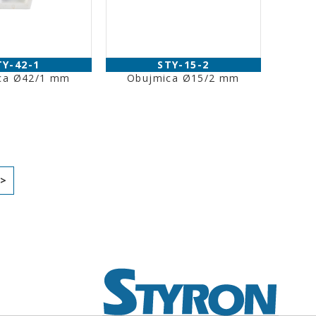
TY-42-1
STY-15-2
ca Ø42/1 mm
Obujmica Ø15/2 mm
>>