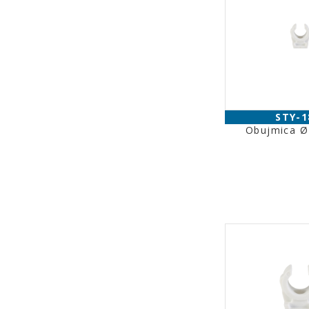
STY-1
Obujmica 