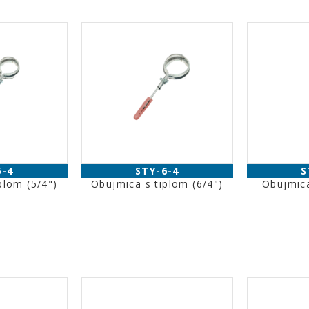
5-4
STY-6-4
S
plom (5/4")
Obujmica s tiplom (6/4")
Obujmica