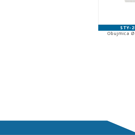
STY-2
Obujmica 