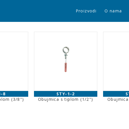
Proizvodi
O nama
3-8
STY-1-2
S
plom (3/8")
Obujmica s tiplom (1/2")
Obujmica 