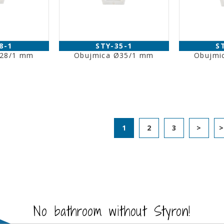
8-1
STY-35-1
S
Ø28/1 mm
Obujmica Ø35/1 mm
Obujmi
1
2
3
>
No bathroom without Styron!