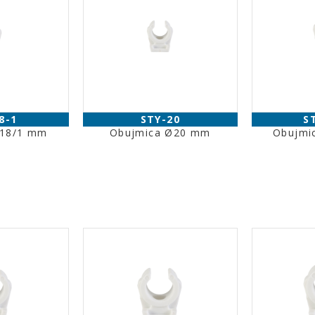
8-1
STY-20
S
Ø18/1 mm
Obujmica Ø20 mm
Obujmi