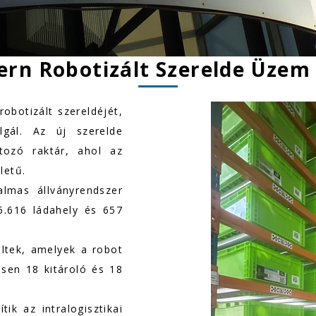
rn Robotizált Szerelde Üzem
obotizált szereldéjét,
gál. Az új szerelde
tozó raktár, ahol az
letű.
almas állványrendszer
5.616 ládahely és 657
rültek, amelyek a robot
esen 18 kitároló és 18
ik az intralogisztikai