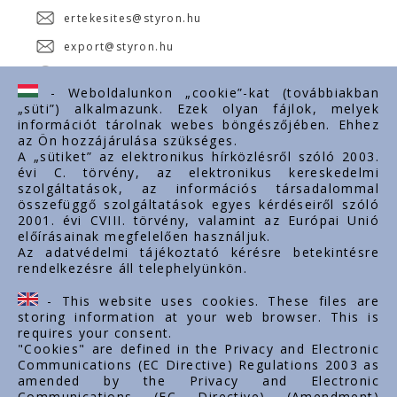
ertekesites@styron.hu
export@styron.hu
www.styron.hu
- Weboldalunkon „cookie”-kat (továbbiakban
„süti”) alkalmazunk. Ezek olyan fájlok, melyek
információt tárolnak webes böngészőjében. Ehhez
az Ön hozzájárulása szükséges.
Fontos linkek
A „sütiket” az elektronikus hírközlésről szóló 2003.
évi C. törvény, az elektronikus kereskedelmi
Rólunk
szolgáltatások, az információs társadalommal
Dokumentumok
összefüggő szolgáltatások egyes kérdéseiről szóló
2001. évi CVIII. törvény, valamint az Európai Unió
Kapcsolat
előírásainak megfelelően használjuk.
Karrier
Az adatvédelmi tájékoztató kérésre betekintésre
rendelkezésre áll telephelyünkön.
Cég adatok
Tárhely adatok
- This website uses cookies. These files are
Támogatások
storing information at your web browser. This is
requires your consent.
"Cookies" are defined in the Privacy and Electronic
Communications (EC Directive) Regulations 2003 as
amended by the Privacy and Electronic
Communications (EC Directive) (Amendment)