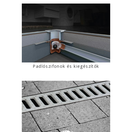
Padlószifonok és kiegészítők