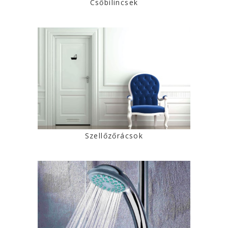
Csőbilincsek
Szellőzőrácsok