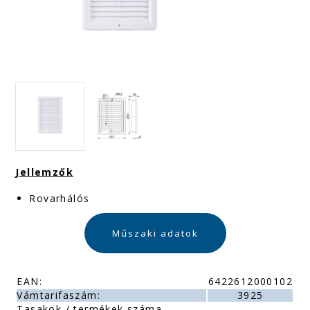
Jellemzők
Rovarhálós
Műszaki adatok
EAN:
6422612000102
Vámtarifaszám:
3925
Tasakok / termékek száma