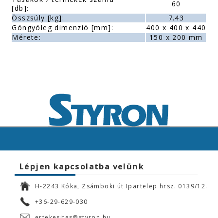
60
[db]:
Összsúly [kg]:
7.43
Göngyöleg dimenzió [mm]:
400 x 400 x 440
Mérete:
150 x 200 mm
Lépjen kapcsolatba velünk
H-2243 Kóka, Zsámboki út Ipartelep hrsz. 0139/12.
+36-29-629-030
ertekesites@styron.hu