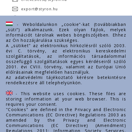
export@styron.hu
www.styron.hu
- Weboldalunkon „cookie”-kat (továbbiakban
„süti”) alkalmazunk. Ezek olyan fájlok, melyek
információt tárolnak webes böngészőjében. Ehhez
az Ön hozzájárulása szükséges.
Fontos linkek
A „sütiket” az elektronikus hírközlésről szóló 2003.
évi C. törvény, az elektronikus kereskedelmi
Rólunk
szolgáltatások, az információs társadalommal
Dokumentumok
összefüggő szolgáltatások egyes kérdéseiről szóló
2001. évi CVIII. törvény, valamint az Európai Unió
Kapcsolat
előírásainak megfelelően használjuk.
Karrier
Az adatvédelmi tájékoztató kérésre betekintésre
rendelkezésre áll telephelyünkön.
Cég adatok
Tárhely adatok
- This website uses cookies. These files are
Támogatások
storing information at your web browser. This is
requires your consent.
"Cookies" are defined in the Privacy and Electronic
Communications (EC Directive) Regulations 2003 as
amended by the Privacy and Electronic
Communications (EC Directive) (Amendment)
Regulations 2011; Information Society Services,