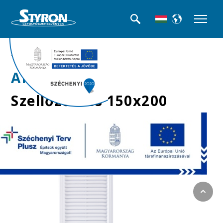
>>Szellőzőrácsok
AR-03
Szellőzőrács 150x200
mm, rovarhálóval