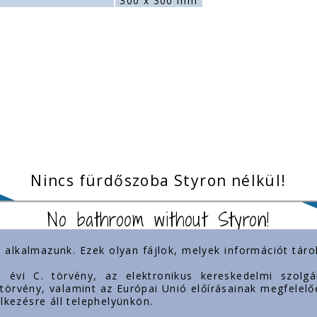
300 x 300 mm
Nincs fürdőszoba Styron nélkül!
No bathroom without Styron!
) alkalmazunk. Ezek olyan fájlok, melyek információt tá
inkek
Jelenlétünk
3. évi C. törvény, az elektronikus kereskedelmi szol
. törvény, valamint az Európai Unió előírásainak megfelelő
lkezésre áll telephelyünkön.
mok