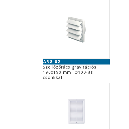
ARG-02
Szellőzőrács gravitációs
190x190 mm, Ø100-as
csonkkal