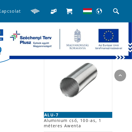
Kapcsolat
>>Szellőzőrácsok
Kapcsolódó termékek
ALU-7
Aluminium cső, 100-as, 1
méteres Awenta