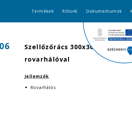
Termékek
Rólunk
Dokumentumok
06
Szellőzőrács 300x300 mm,
rovarhálóval
Jellemzők
Rovarhálós