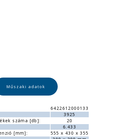
Műszaki adatok
6422612000133
:
3925
ékek száma [db]:
20
6.433
enzió [mm]:
555 x 430 x 355