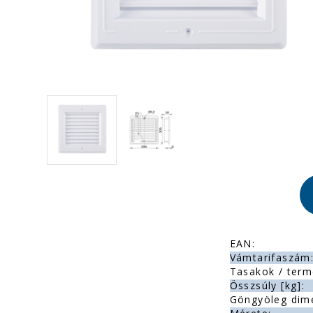
EAN:
Vámtarifaszám
Tasakok / term
Összsúly [kg]:
Göngyöleg dim