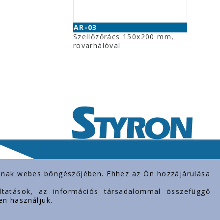
AR-03
Szellőzőrács 150x200 mm,
rovarhálóval
rolnak webes böngészőjében. Ehhez az Ön hozzájárulása
gáltatások, az információs társadalommal összefüggő
en használjuk.