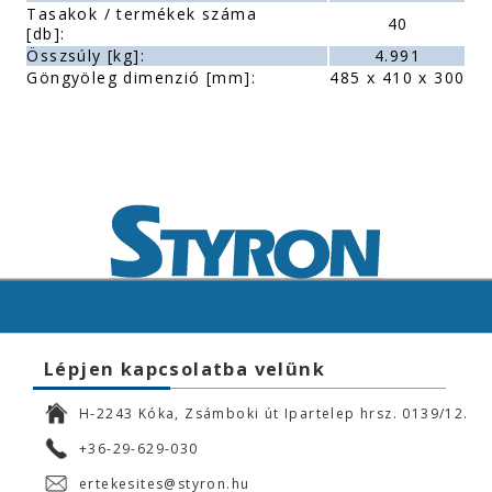
Tasakok / termékek száma
40
[db]:
Összsúly [kg]:
4.991
Göngyöleg dimenzió [mm]:
485 x 410 x 300
Lépjen kapcsolatba velünk
H-2243 Kóka, Zsámboki út Ipartelep hrsz. 0139/12.
+36-29-629-030
ertekesites@styron.hu