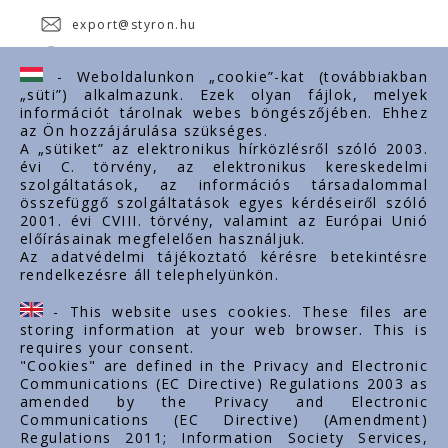
export@styron.hu
www.styron.hu
- Weboldalunkon „cookie”-kat (továbbiakban
„süti”) alkalmazunk. Ezek olyan fájlok, melyek
információt tárolnak webes böngészőjében. Ehhez
az Ön hozzájárulása szükséges.
Fontos linkek
A „sütiket” az elektronikus hírközlésről szóló 2003.
évi C. törvény, az elektronikus kereskedelmi
Rólunk
szolgáltatások, az információs társadalommal
Dokumentumok
összefüggő szolgáltatások egyes kérdéseiről szóló
2001. évi CVIII. törvény, valamint az Európai Unió
Kapcsolat
előírásainak megfelelően használjuk.
Karrier
Az adatvédelmi tájékoztató kérésre betekintésre
rendelkezésre áll telephelyünkön.
Cég adatok
Tárhely adatok
- This website uses cookies. These files are
Támogatások
storing information at your web browser. This is
requires your consent.
"Cookies" are defined in the Privacy and Electronic
Communications (EC Directive) Regulations 2003 as
amended by the Privacy and Electronic
Communications (EC Directive) (Amendment)
Regulations 2011; Information Society Services,