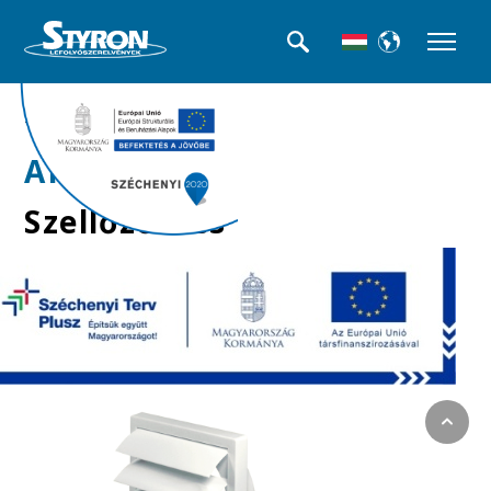
>>Szellőzőrácsok
ARG-02
Szellőzőrács
gravitációs 190x190
mm, Ø100-as csonkkal