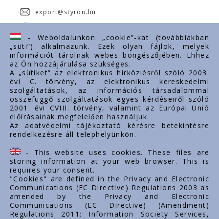
export@styron.hu
www.styron.hu
- Weboldalunkon „cookie”-kat (továbbiakban
„süti”) alkalmazunk. Ezek olyan fájlok, melyek
információt tárolnak webes böngészőjében. Ehhez
az Ön hozzájárulása szükséges.
Fontos linkek
A „sütiket” az elektronikus hírközlésről szóló 2003.
évi C. törvény, az elektronikus kereskedelmi
Rólunk
szolgáltatások, az információs társadalommal
Dokumentumok
összefüggő szolgáltatások egyes kérdéseiről szóló
2001. évi CVIII. törvény, valamint az Európai Unió
Kapcsolat
előírásainak megfelelően használjuk.
Karrier
Az adatvédelmi tájékoztató kérésre betekintésre
rendelkezésre áll telephelyünkön.
Cég adatok
Tárhely adatok
- This website uses cookies. These files are
Támogatások
storing information at your web browser. This is
requires your consent.
"Cookies" are defined in the Privacy and Electronic
Communications (EC Directive) Regulations 2003 as
amended by the Privacy and Electronic
Communications (EC Directive) (Amendment)
Regulations 2011; Information Society Services,