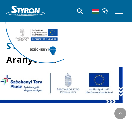
>>Kádszifonok
STY-036-A-2
Aranyozott
forgatógomb
kádszifonhoz