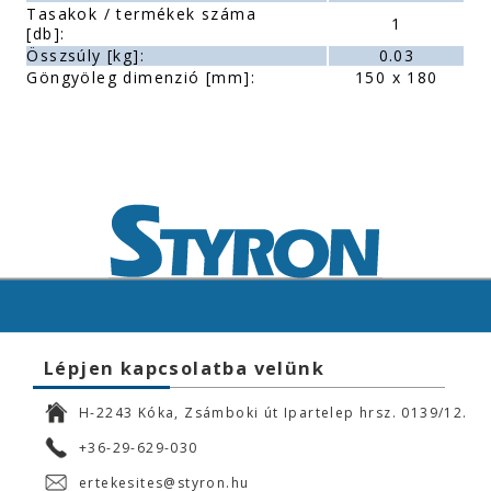
Tasakok / termékek száma
1
[db]:
Összsúly [kg]:
0.03
Göngyöleg dimenzió [mm]:
150 x 180
Lépjen kapcsolatba velünk
H-2243 Kóka, Zsámboki út Ipartelep hrsz. 0139/12.
+36-29-629-030
ertekesites@styron.hu