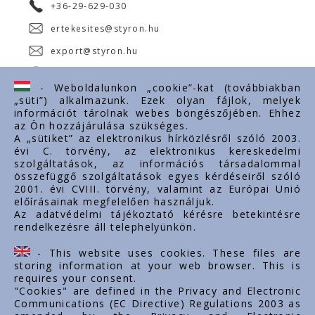
+36-29-629-030
ertekesites@styron.hu
export@styron.hu
www.styron.hu
- Weboldalunkon „cookie”-kat (továbbiakban
„süti”) alkalmazunk. Ezek olyan fájlok, melyek
információt tárolnak webes böngészőjében. Ehhez
az Ön hozzájárulása szükséges.
Fontos linkek
A „sütiket” az elektronikus hírközlésről szóló 2003.
évi C. törvény, az elektronikus kereskedelmi
Rólunk
szolgáltatások, az információs társadalommal
Dokumentumok
összefüggő szolgáltatások egyes kérdéseiről szóló
2001. évi CVIII. törvény, valamint az Európai Unió
Kapcsolat
előírásainak megfelelően használjuk.
Karrier
Az adatvédelmi tájékoztató kérésre betekintésre
rendelkezésre áll telephelyünkön.
Cég adatok
Tárhely adatok
- This website uses cookies. These files are
Támogatások
storing information at your web browser. This is
requires your consent.
"Cookies" are defined in the Privacy and Electronic
Communications (EC Directive) Regulations 2003 as