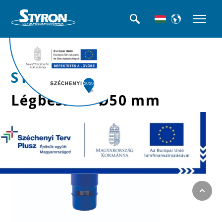
>>Légbeszívók
STY-050
Légbeszívó Ø50 mm