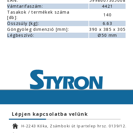
EAN:
5998607305008
Vámtarifaszám:
4421
Tasakok / termékek száma
140
[db]:
Összsúly [kg]:
6.63
Göngyöleg dimenzió [mm]:
390 x 385 x 305
Légbeszívó:
Ø50 mm
Lépjen kapcsolatba velünk
H-2243 Kóka, Zsámboki út Ipartelep hrsz. 0139/12.