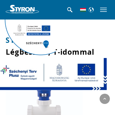
>>Légbeszívók
STY-060
Légbeszívó, T-idommal
Ø40 mm