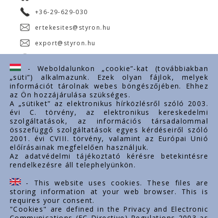
+36-29-629-030
ertekesites@styron.hu
export@styron.hu
www.styron.hu
- Weboldalunkon „cookie”-kat (továbbiakban
„süti”) alkalmazunk. Ezek olyan fájlok, melyek
információt tárolnak webes böngészőjében. Ehhez
az Ön hozzájárulása szükséges.
Fontos linkek
A „sütiket” az elektronikus hírközlésről szóló 2003.
évi C. törvény, az elektronikus kereskedelmi
Rólunk
szolgáltatások, az információs társadalommal
Dokumentumok
összefüggő szolgáltatások egyes kérdéseiről szóló
2001. évi CVIII. törvény, valamint az Európai Unió
Kapcsolat
előírásainak megfelelően használjuk.
Karrier
Az adatvédelmi tájékoztató kérésre betekintésre
rendelkezésre áll telephelyünkön.
Cég adatok
Tárhely adatok
- This website uses cookies. These files are
Támogatások
storing information at your web browser. This is
requires your consent.
"Cookies" are defined in the Privacy and Electronic
Communications (EC Directive) Regulations 2003 as