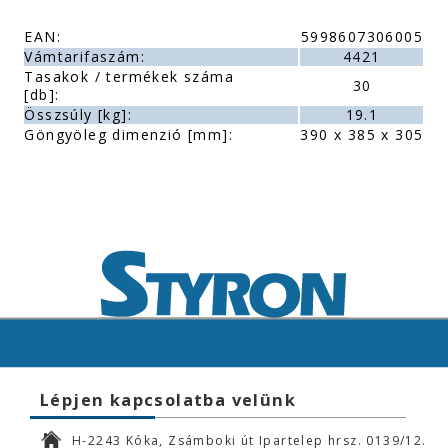
EAN:
5998607306005
Vámtarifaszám:
4421
Tasakok / termékek száma
30
[db]:
Összsúly [kg]:
19.1
Göngyöleg dimenzió [mm]:
390 x 385 x 305
Lépjen kapcsolatba velünk
H-2243 Kóka, Zsámboki út Ipartelep hrsz. 0139/12.