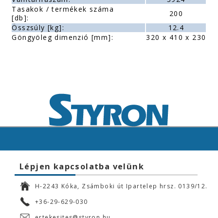
Tasakok / termékek száma
200
[db]:
Összsúly [kg]:
12.4
Göngyöleg dimenzió [mm]:
320 x 410 x 230
Lépjen kapcsolatba velünk
H-2243 Kóka, Zsámboki út Ipartelep hrsz. 0139/12.
+36-29-629-030
ertekesites@styron.hu