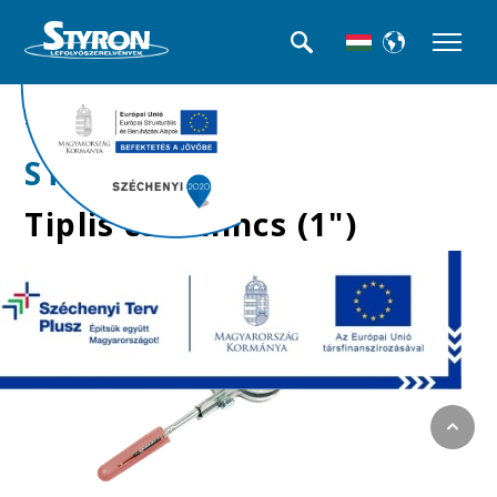
>>Csőbilincsek
STY-1-0
Tiplis csőbilincs (1")