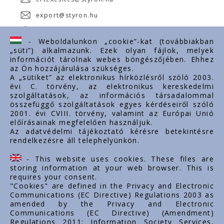
export@styron.hu
www.styron.hu
- Weboldalunkon „cookie”-kat (továbbiakban
„süti”) alkalmazunk. Ezek olyan fájlok, melyek
információt tárolnak webes böngészőjében. Ehhez
az Ön hozzájárulása szükséges.
Fontos linkek
A „sütiket” az elektronikus hírközlésről szóló 2003.
évi C. törvény, az elektronikus kereskedelmi
Rólunk
szolgáltatások, az információs társadalommal
Dokumentumok
összefüggő szolgáltatások egyes kérdéseiről szóló
2001. évi CVIII. törvény, valamint az Európai Unió
Kapcsolat
előírásainak megfelelően használjuk.
Karrier
Az adatvédelmi tájékoztató kérésre betekintésre
rendelkezésre áll telephelyünkön.
Cég adatok
Tárhely adatok
- This website uses cookies. These files are
Támogatások
storing information at your web browser. This is
requires your consent.
"Cookies" are defined in the Privacy and Electronic
Communications (EC Directive) Regulations 2003 as
amended by the Privacy and Electronic
Communications (EC Directive) (Amendment)
Regulations 2011; Information Society Services,