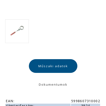
Műszaki adatok
Dokumentumok
EAN:
5998607310002
Vámtarifaszám:
3924