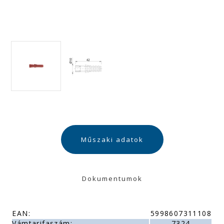
Műszaki adatok
Dokumentumok
EAN:
5998607311108
Vámtarifaszám:
7324