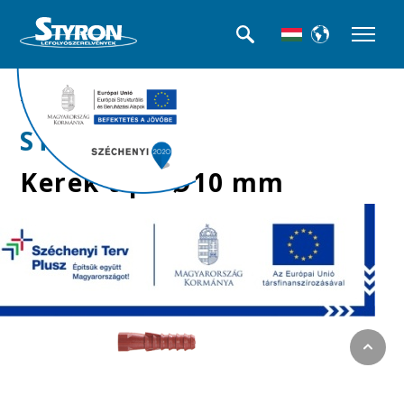
>>Műanyag tiplik
STY-110-10
Kerek tipli Ø10 mm