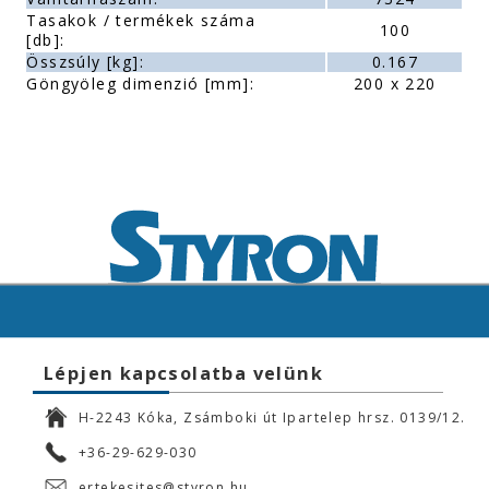
Tasakok / termékek száma
100
[db]:
Összsúly [kg]:
0.167
Göngyöleg dimenzió [mm]:
200 x 220
Lépjen kapcsolatba velünk
H-2243 Kóka, Zsámboki út Ipartelep hrsz. 0139/12.
+36-29-629-030
ertekesites@styron.hu