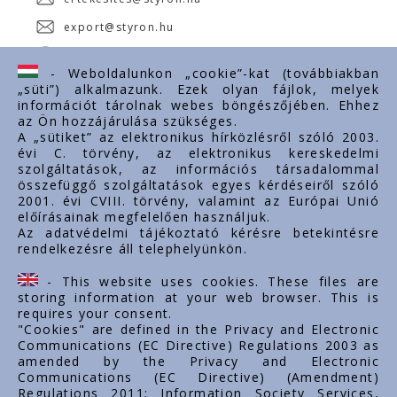
export@styron.hu
www.styron.hu
- Weboldalunkon „cookie”-kat (továbbiakban
„süti”) alkalmazunk. Ezek olyan fájlok, melyek
információt tárolnak webes böngészőjében. Ehhez
az Ön hozzájárulása szükséges.
Fontos linkek
A „sütiket” az elektronikus hírközlésről szóló 2003.
évi C. törvény, az elektronikus kereskedelmi
Rólunk
szolgáltatások, az információs társadalommal
Dokumentumok
összefüggő szolgáltatások egyes kérdéseiről szóló
2001. évi CVIII. törvény, valamint az Európai Unió
Kapcsolat
előírásainak megfelelően használjuk.
Karrier
Az adatvédelmi tájékoztató kérésre betekintésre
rendelkezésre áll telephelyünkön.
Cég adatok
Tárhely adatok
- This website uses cookies. These files are
Támogatások
storing information at your web browser. This is
requires your consent.
"Cookies" are defined in the Privacy and Electronic
Communications (EC Directive) Regulations 2003 as
amended by the Privacy and Electronic
Communications (EC Directive) (Amendment)
Regulations 2011; Information Society Services,