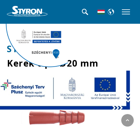
>>Műanyag tiplik
STY-110-20
Kerek tipli Ø20 mm