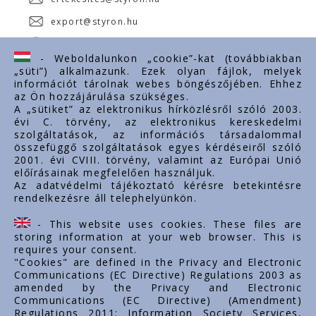
export@styron.hu
www.styron.hu
- Weboldalunkon „cookie”-kat (továbbiakban
„süti”) alkalmazunk. Ezek olyan fájlok, melyek
információt tárolnak webes böngészőjében. Ehhez
az Ön hozzájárulása szükséges.
Fontos linkek
A „sütiket” az elektronikus hírközlésről szóló 2003.
évi C. törvény, az elektronikus kereskedelmi
Rólunk
szolgáltatások, az információs társadalommal
Dokumentumok
összefüggő szolgáltatások egyes kérdéseiről szóló
2001. évi CVIII. törvény, valamint az Európai Unió
Kapcsolat
előírásainak megfelelően használjuk.
Karrier
Az adatvédelmi tájékoztató kérésre betekintésre
rendelkezésre áll telephelyünkön.
Cég adatok
Tárhely adatok
- This website uses cookies. These files are
Támogatások
storing information at your web browser. This is
requires your consent.
"Cookies" are defined in the Privacy and Electronic
Communications (EC Directive) Regulations 2003 as
amended by the Privacy and Electronic
Communications (EC Directive) (Amendment)
Regulations 2011; Information Society Services,