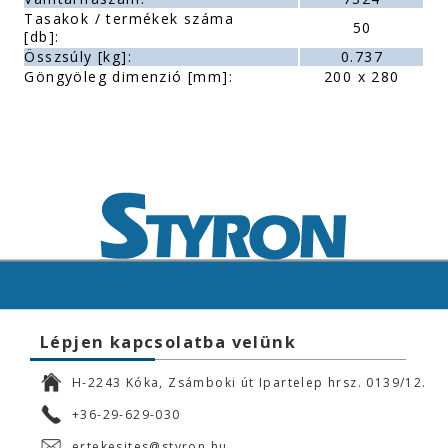
Tasakok / termékek száma
50
[db]:
Összsúly [kg]:
0.737
Göngyöleg dimenzió [mm]:
200 x 280
Lépjen kapcsolatba velünk
H-2243 Kóka, Zsámboki út Ipartelep hrsz. 0139/12.
+36-29-629-030
ertekesites@styron.hu