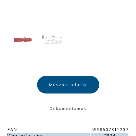
Műszaki adatok
Dokumentumok
EAN:
5998607311207
Vámtarifaszám:
7324