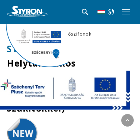
>>Mosogató búra-, és csőszifonok
STY-1332
Helytakarékos
univerzális
bekötőkönyök 5/4″ →
6/4″ (levehető
szűkítőkkel)