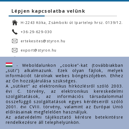
Lépjen kapcsolatba velünk
H-2243 Kóka, Zsámboki út Ipartelep hrsz. 0139/12.
+36-29-629-030
ertekesites@styron.hu
export@styron.hu
www.styron.hu
- Weboldalunkon „cookie”-kat (továbbiakban
„süti”) alkalmazunk. Ezek olyan fájlok, melyek
információt tárolnak webes böngészőjében. Ehhez
az Ön hozzájárulása szükséges.
Fontos linkek
A „sütiket” az elektronikus hírközlésről szóló 2003.
évi C. törvény, az elektronikus kereskedelmi
Rólunk
szolgáltatások, az információs társadalommal
Dokumentumok
összefüggő szolgáltatások egyes kérdéseiről szóló
2001. évi CVIII. törvény, valamint az Európai Unió
Kapcsolat
előírásainak megfelelően használjuk.
Karrier
Az adatvédelmi tájékoztató kérésre betekintésre
rendelkezésre áll telephelyünkön.
Cég adatok