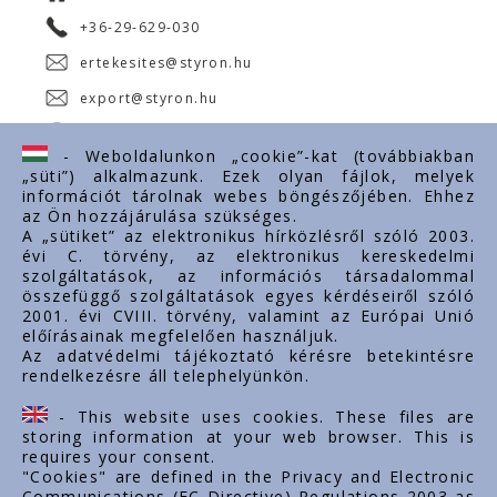
+36-29-629-030
ertekesites@styron.hu
export@styron.hu
www.styron.hu
- Weboldalunkon „cookie”-kat (továbbiakban
„süti”) alkalmazunk. Ezek olyan fájlok, melyek
információt tárolnak webes böngészőjében. Ehhez
az Ön hozzájárulása szükséges.
Fontos linkek
A „sütiket” az elektronikus hírközlésről szóló 2003.
évi C. törvény, az elektronikus kereskedelmi
Rólunk
szolgáltatások, az információs társadalommal
Dokumentumok
összefüggő szolgáltatások egyes kérdéseiről szóló
2001. évi CVIII. törvény, valamint az Európai Unió
Kapcsolat
előírásainak megfelelően használjuk.
Karrier
Az adatvédelmi tájékoztató kérésre betekintésre
rendelkezésre áll telephelyünkön.
Cég adatok
Tárhely adatok
- This website uses cookies. These files are
Támogatások
storing information at your web browser. This is
requires your consent.
"Cookies" are defined in the Privacy and Electronic
Communications (EC Directive) Regulations 2003 as