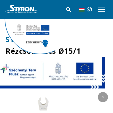
>>Csőbilincsek
STY-15-1
Rézcsőbilincs Ø15/1
mm-es