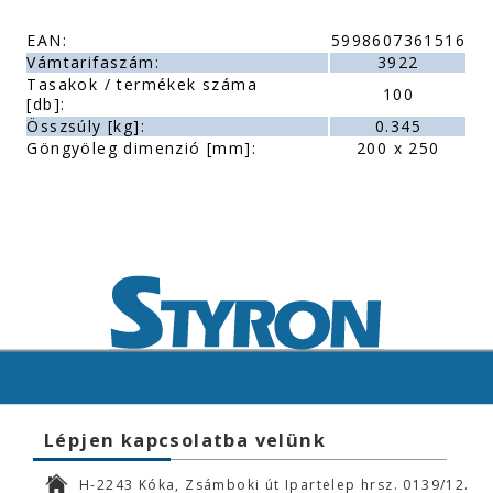
EAN:
5998607361516
Vámtarifaszám:
3922
Tasakok / termékek száma
100
[db]:
Összsúly [kg]:
0.345
Göngyöleg dimenzió [mm]:
200 x 250
Lépjen kapcsolatba velünk
H-2243 Kóka, Zsámboki út Ipartelep hrsz. 0139/12.