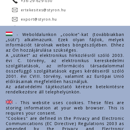
+36-29-629-030
ertekesites@styron.hu
export@styron.hu
www.styron.hu
- Weboldalunkon „cookie”-kat (továbbiakban
„süti”) alkalmazunk. Ezek olyan fájlok, melyek
információt tárolnak webes böngészőjében. Ehhez
az Ön hozzájárulása szükséges.
Fontos linkek
A „sütiket” az elektronikus hírközlésről szóló 2003.
évi C. törvény, az elektronikus kereskedelmi
Rólunk
szolgáltatások, az információs társadalommal
Dokumentumok
összefüggő szolgáltatások egyes kérdéseiről szóló
2001. évi CVIII. törvény, valamint az Európai Unió
Kapcsolat
előírásainak megfelelően használjuk.
Karrier
Az adatvédelmi tájékoztató kérésre betekintésre
rendelkezésre áll telephelyünkön.
Cég adatok
Tárhely adatok
- This website uses cookies. These files are
Támogatások
storing information at your web browser. This is
requires your consent.
"Cookies" are defined in the Privacy and Electronic
Communications (EC Directive) Regulations 2003 as
amended by the Privacy and Electronic