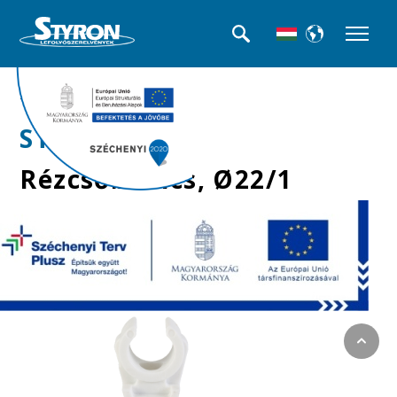
>>Csőbilincsek
STY-22-1
Rézcsőbilincs, Ø22/1
mm-es