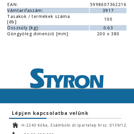
EAN:
5998607362216
Vámtarifaszám:
3917
Tasakok / termékek száma
100
[db]:
Összsúly [kg]:
0.63
Göngyöleg dimenzió [mm]:
200 x 380
Lépjen kapcsolatba velünk
H-2243 Kóka, Zsámboki út Ipartelep hrsz. 0139/12.