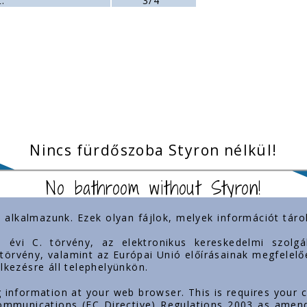
:
3/4"
Nincs fürdőszoba Styron nélkül!
No bathroom without Styron!
) alkalmazunk. Ezek olyan fájlok, melyek információt tá
inkek
Jelenlétünk
3. évi C. törvény, az elektronikus kereskedelmi szol
. törvény, valamint az Európai Unió előírásainak megfelelő
lkezésre áll telephelyünkön.
mok
g information at your web browser. This is requires your 
 Communications (EC Directive) Regulations 2003 as amen