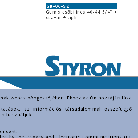
GB-06-SZ
Gumis csőbilincs 40-44 5/4˝ +
csavar + tipli
rolnak webes böngészőjében. Ehhez az Ön hozzájárulása
gáltatások, az információs társadalommal összefüggő
en használjuk.
consent.
ded by the Privacy and Electronic Communications (EC