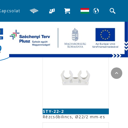
Kapcsolat
>>Csőbilincsek
Kapcsolódó termékek
STY-22-2
Rézcsőbilincs, Ø22/2 mm-es