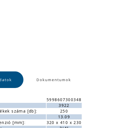
datok
Dokumentumok
5998607300348
:
3922
ékek száma [db]:
250
13.09
enzió [mm]:
320 x 410 x 230