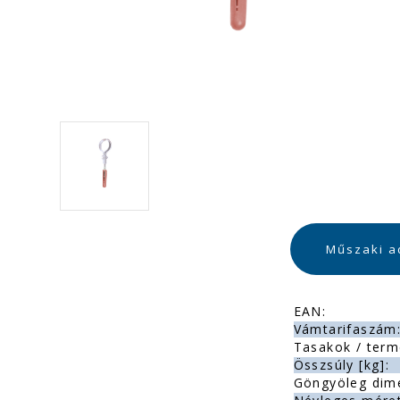
Műszaki a
EAN:
Vámtarifaszám
Tasakok / term
Összsúly [kg]:
Göngyöleg dim