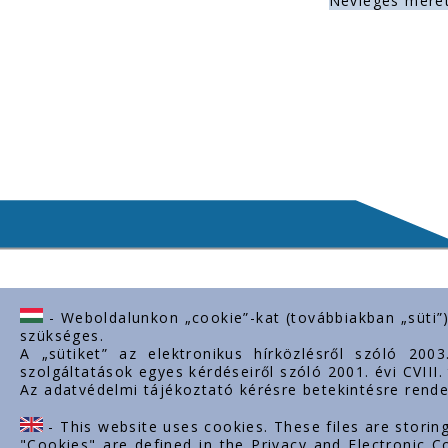
Névleges méret
- Weboldalunkon „cookie”-kat (továbbiakban „süti”
Lépjen kapcsolatba velünk
Fontos l
szükséges.
A „sütiket” az elektronikus hírközlésről szóló 200
H-2243 Kóka, Zsámboki út Ipartelep
Rólunk
szolgáltatások egyes kérdéseiről szóló 2001. évi CVIII
hrsz. 0139/12.
Az adatvédelmi tájékoztató kérésre betekintésre rende
Dokumentu
+36-29-629-030
Kapcsolat
- This website uses cookies. These files are storin
Karrier
ertekesites@styron.hu
"Cookies" are defined in the Privacy and Electronic