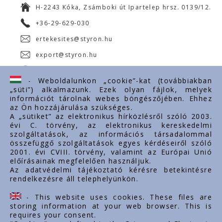
H-2243 Kóka, Zsámboki út Ipartelep hrsz. 0139/12.
+36-29-629-030
ertekesites@styron.hu
export@styron.hu
www.styron.hu
- Weboldalunkon „cookie”-kat (továbbiakban
„süti”) alkalmazunk. Ezek olyan fájlok, melyek
információt tárolnak webes böngészőjében. Ehhez
az Ön hozzájárulása szükséges.
Fontos linkek
A „sütiket” az elektronikus hírközlésről szóló 2003.
évi C. törvény, az elektronikus kereskedelmi
Rólunk
szolgáltatások, az információs társadalommal
Dokumentumok
összefüggő szolgáltatások egyes kérdéseiről szóló
2001. évi CVIII. törvény, valamint az Európai Unió
Kapcsolat
előírásainak megfelelően használjuk.
Karrier
Az adatvédelmi tájékoztató kérésre betekintésre
rendelkezésre áll telephelyünkön.
Cég adatok
Tárhely adatok
- This website uses cookies. These files are
Támogatások
storing information at your web browser. This is
requires your consent.