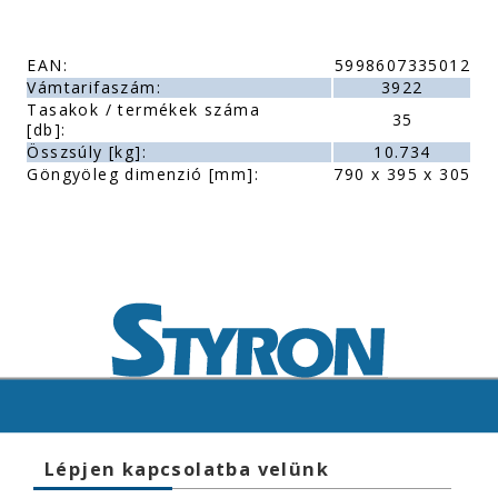
EAN:
5998607335012
Vámtarifaszám:
3922
Tasakok / termékek száma
35
[db]:
Összsúly [kg]:
10.734
Göngyöleg dimenzió [mm]:
790 x 395 x 305
Lépjen kapcsolatba velünk