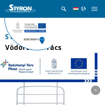
>>Falikút
STY-350-1
Vödörtartó rács
falikúthoz