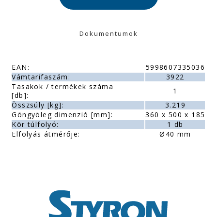
Dokumentumok
EAN:
5998607335036
Vámtarifaszám:
3922
Tasakok / termékek száma
1
[db]:
Összsúly [kg]:
3.219
Göngyöleg dimenzió [mm]:
360 x 500 x 185
Kör túlfolyó:
1 db
Elfolyás átmérője:
Ø40 mm