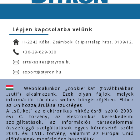
Lépjen kapcsolatba velünk
H-2243 Kóka, Zsámboki út Ipartelep hrsz. 0139/12.
+36-29-629-030
ertekesites@styron.hu
export@styron.hu
www.styron.hu
- Weboldalunkon „cookie”-kat (továbbiakban
„süti”) alkalmazunk. Ezek olyan fájlok, melyek
információt tárolnak webes böngészőjében. Ehhez
az Ön hozzájárulása szükséges.
Fontos linkek
A „sütiket” az elektronikus hírközlésről szóló 2003.
évi C. törvény, az elektronikus kereskedelmi
Rólunk
szolgáltatások, az információs társadalommal
Dokumentumok
összefüggő szolgáltatások egyes kérdéseiről szóló
2001. évi CVIII. törvény, valamint az Európai Unió
Kapcsolat
előírásainak megfelelően használjuk.