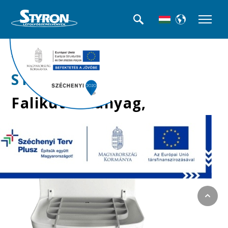
>>Falikút
STY-350-K
Falikút műanyag,
vödörtartó ráccsal,
szifonnal