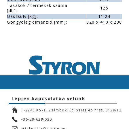
Tasakok / termékek száma
125
[db]:
Összsúly [kg]:
11.24
Göngyöleg dimenzió [mm]:
320 x 410 x 230
Lépjen kapcsolatba velünk
H-2243 Kóka, Zsámboki út Ipartelep hrsz. 0139/12.
+36-29-629-030
ertekesites@styron.hu