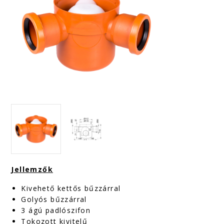
Jellemzők
Kivehető kettős bűzzárral
Golyós bűzzárral
3 ágú padlószifon
Tokozott kivitelű