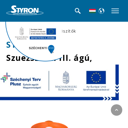
>>Padlószifonok és kiegészítők
STY-503-3
Szuezszifon III. ágú,
tokozott, gumigyűrűs
+ golyós bűzzárral