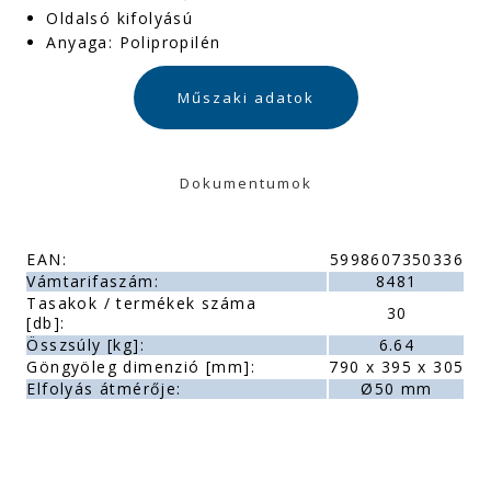
Oldalsó kifolyású
Anyaga: Polipropilén
Műszaki adatok
Dokumentumok
EAN:
5998607350336
Vámtarifaszám:
8481
Tasakok / termékek száma
30
[db]:
Összsúly [kg]:
6.64
Göngyöleg dimenzió [mm]:
790 x 395 x 305
Elfolyás átmérője:
Ø50 mm