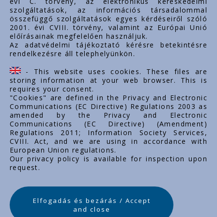
évi C. törvény, az elektronikus kereskedelmi
Rólunk
szolgáltatások, az információs társadalommal
Dokumentumok
összefüggő szolgáltatások egyes kérdéseiről szóló
2001. évi CVIII. törvény, valamint az Európai Unió
Kapcsolat
előírásainak megfelelően használjuk.
Karrier
Az adatvédelmi tájékoztató kérésre betekintésre
rendelkezésre áll telephelyünkön.
Cég adatok
Tárhely adatok
- This website uses cookies. These files are
Támogatások
storing information at your web browser. This is
requires your consent.
"Cookies" are defined in the Privacy and Electronic
Communications (EC Directive) Regulations 2003 as
amended by the Privacy and Electronic
Communications (EC Directive) (Amendment)
Regulations 2011; Information Society Services,
CVIII. Act, and we are using in accordance with
European Union regulations.
Our privacy policy is available for inspection upon
request.
Elfogadás és bezárás / Accept
and close