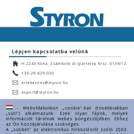
Lépjen kapcsolatba velünk
H-2243 Kóka, Zsámboki út Ipartelep hrsz. 0139/12.
+36-29-629-030
ertekesites@styron.hu
export@styron.hu
www.styron.hu
- Weboldalunkon „cookie”-kat (továbbiakban
„süti”) alkalmazunk. Ezek olyan fájlok, melyek
információt tárolnak webes böngészőjében. Ehhez
az Ön hozzájárulása szükséges.
Fontos linkek
A „sütiket” az elektronikus hírközlésről szóló 2003.