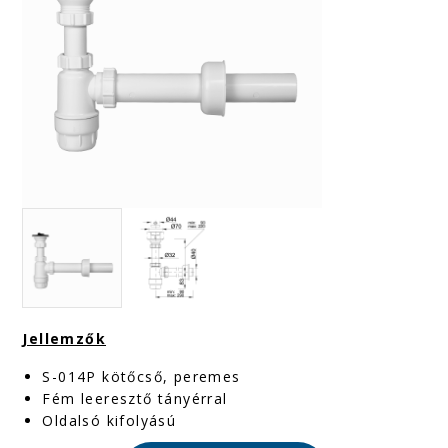
Jellemzők
S-014P kötőcső, peremes
Fém leeresztő tányérral
Oldalsó kifolyású