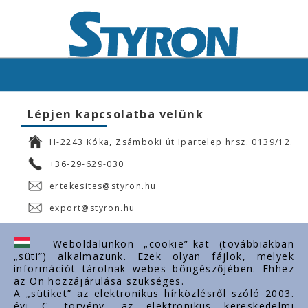
Lépjen kapcsolatba velünk
H-2243 Kóka, Zsámboki út Ipartelep hrsz. 0139/12.
+36-29-629-030
ertekesites@styron.hu
export@styron.hu
www.styron.hu
- Weboldalunkon „cookie”-kat (továbbiakban
„süti”) alkalmazunk. Ezek olyan fájlok, melyek
információt tárolnak webes böngészőjében. Ehhez
az Ön hozzájárulása szükséges.
Fontos linkek
A „sütiket” az elektronikus hírközlésről szóló 2003.
évi C. törvény, az elektronikus kereskedelmi