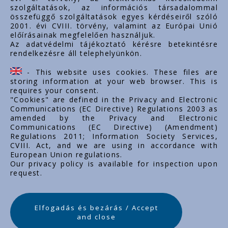
Rólunk
szolgáltatások, az információs társadalommal
Dokumentumok
összefüggő szolgáltatások egyes kérdéseiről szóló
2001. évi CVIII. törvény, valamint az Európai Unió
Kapcsolat
előírásainak megfelelően használjuk.
Karrier
Az adatvédelmi tájékoztató kérésre betekintésre
rendelkezésre áll telephelyünkön.
Cég adatok
Tárhely adatok
- This website uses cookies. These files are
Támogatások
storing information at your web browser. This is
requires your consent.
"Cookies" are defined in the Privacy and Electronic
Communications (EC Directive) Regulations 2003 as
amended by the Privacy and Electronic
Communications (EC Directive) (Amendment)
Regulations 2011; Information Society Services,
CVIII. Act, and we are using in accordance with
European Union regulations.
Our privacy policy is available for inspection upon
request.
Elfogadás és bezárás / Accept
and close