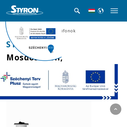
>>Mosdó búra-, és csőszifonok
STY-531
Mosdószifon,
leeresztőszeleppel,
Ø40 mm-es elfolyással