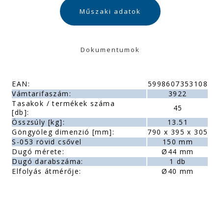
Műszaki adatok
Dokumentumok
EAN:
5998607353108
Vámtarifaszám:
3922
Tasakok / termékek száma
45
[db]:
Összsúly [kg]:
13.51
Göngyöleg dimenzió [mm]:
790 x 395 x 305
S-053 rövid csővel
150 mm
Dugó mérete:
Ø44 mm
Dugó darabszáma:
1 db
Elfolyás átmérője:
Ø40 mm