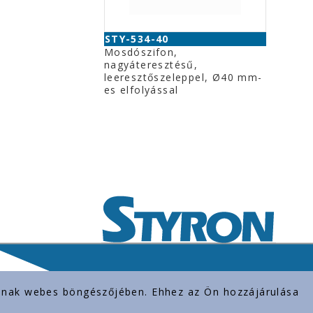
STY-534-40
Mosdószifon,
nagyáteresztésű,
leeresztőszeleppel, Ø40 mm-
es elfolyással
rolnak webes böngészőjében. Ehhez az Ön hozzájárulása