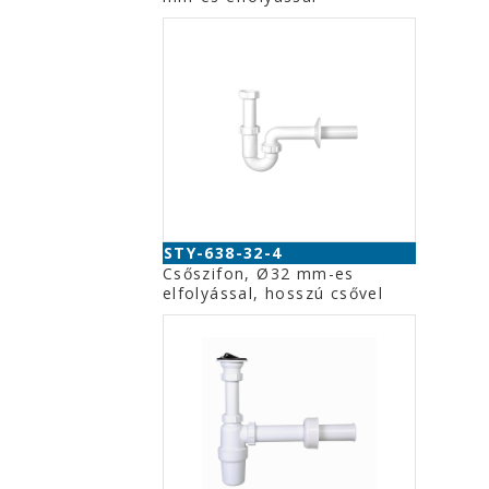
STY-638-32-4
Csőszifon, Ø32 mm-es
elfolyással, hosszú csővel