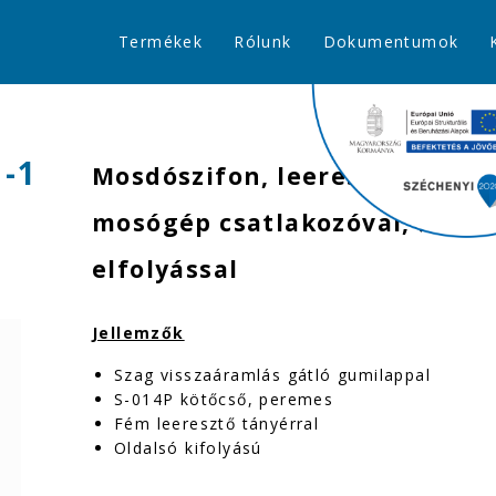
Termékek
Rólunk
Dokumentumok
1-1
Mosdószifon, leeresztőszelep
mosógép csatlakozóval, Ø40 
elfolyással
Jellemzők
Szag visszaáramlás gátló gumilappal
S-014P kötőcső, peremes
Fém leeresztő tányérral
Oldalsó kifolyású