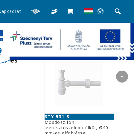
Kapcsolat
>>Mosdó búra-, és csőszifonok
Kapcsolódó termékek
pel,
mm-es
STY-531-3
Mosdószifon,
leeresztőszelep nélkül, Ø40
mm-es elfolyással