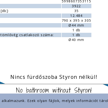
5998607353115
3922
[db]:
35
12.484
790 x 395 x 305
Ø44 mm
1 db
tömlővég csatlakozó száma:
1 db
Ø40 mm
Nincs fürdőszoba Styron nélkül!
No bathroom without Styron!
) alkalmazunk. Ezek olyan fájlok, melyek információt tá
inkek
Jelenlétünk