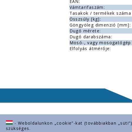
EAN:
Vámtarifaszám:
Tasakok / termékek száma 
Összsúly [kg]:
Göngyöleg dimenzió [mm]:
Dugó mérete:
Dugó darabszáma:
Mosó-, vagy mosogatógép 
Elfolyás átmérője:
- Weboldalunkon „cookie”-kat (továbbiakban „süti”
Lépjen kapcsolatba velünk
Fontos l
szükséges.