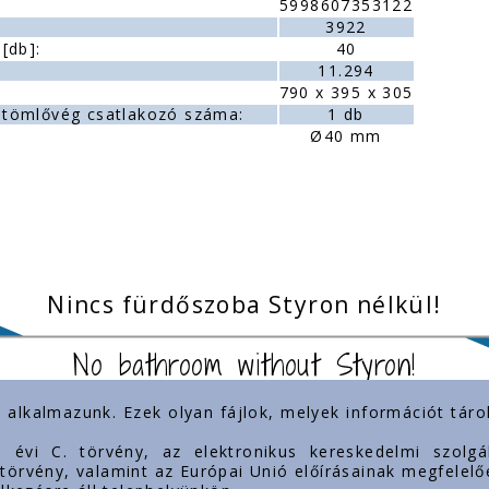
5998607353122
3922
[db]:
40
11.294
790 x 395 x 305
tömlővég csatlakozó száma:
1 db
Ø40 mm
Nincs fürdőszoba Styron nélkül!
No bathroom without Styron!
) alkalmazunk. Ezek olyan fájlok, melyek információt tá
inkek
Jelenlétünk
3. évi C. törvény, az elektronikus kereskedelmi szol
. törvény, valamint az Európai Unió előírásainak megfelelő