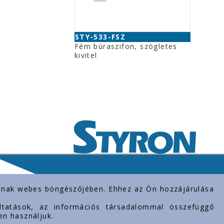
STY-533-FSZ
Fém búraszifon, szögletes
kivitel
rolnak webes böngészőjében. Ehhez az Ön hozzájárulása
gáltatások, az információs társadalommal összefüggő
en használjuk.