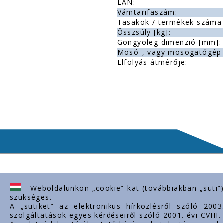
EAN:
Vámtarifaszám:
Tasakok / termékek száma 
Összsúly [kg]:
Göngyöleg dimenzió [mm]:
Mosó-, vagy mosogatógép 
Elfolyás átmérője:
- Weboldalunkon „cookie”-kat (továbbiakban „süti”
Lépjen kapcsolatba velünk
Fontos l
szükséges.
A „sütiket” az elektronikus hírközlésről szóló 200
H-2243 Kóka, Zsámboki út Ipartelep
Rólunk
szolgáltatások egyes kérdéseiről szóló 2001. évi CVIII
hrsz. 0139/12.