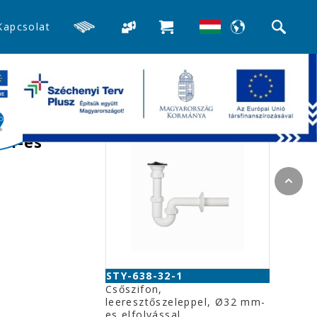
Kapcsolat
>>Mosdó búra-, és csőszifonok
Kapcsolódó termékek
nélkül,
mm-es
STY-638-32-1
Csőszifon,
leeresztőszeleppel, Ø32 mm-
es elfolyással