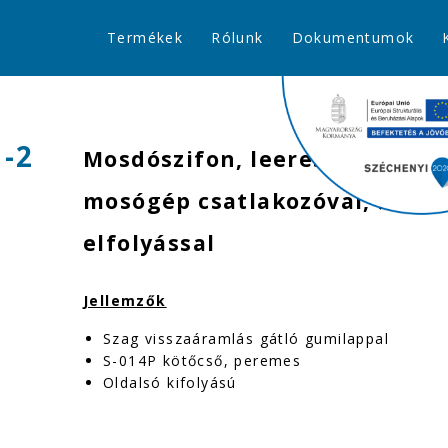
Termékek
Rólunk
Dokumentumok
1-2
Mosdószifon, leeresztőszelep 
mosógép csatlakozóval, Ø40 
elfolyással
Jellemzők
Szag visszaáramlás gátló gumilappal
S-014P kötőcső, peremes
Oldalsó kifolyású