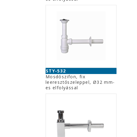
STY-532
Mosdószifon, fix
leeresztőszeleppel, Ø32 mm-
es elfolyással