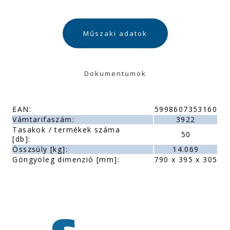
Műszaki adatok
Dokumentumok
EAN:
5998607353160
Vámtarifaszám:
3922
Tasakok / termékek száma
50
[db]:
Összsúly [kg]:
14.069
Göngyöleg dimenzió [mm]:
790 x 395 x 305