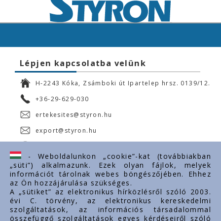
Lépjen kapcsolatba velünk
H-2243 Kóka, Zsámboki út Ipartelep hrsz. 0139/12.
+36-29-629-030
ertekesites@styron.hu
export@styron.hu
www.styron.hu
- Weboldalunkon „cookie”-kat (továbbiakban
„süti”) alkalmazunk. Ezek olyan fájlok, melyek
információt tárolnak webes böngészőjében. Ehhez
az Ön hozzájárulása szükséges.
Fontos linkek
A „sütiket” az elektronikus hírközlésről szóló 2003.
évi C. törvény, az elektronikus kereskedelmi
Rólunk
szolgáltatások, az információs társadalommal
Dokumentumok
összefüggő szolgáltatások egyes kérdéseiről szóló