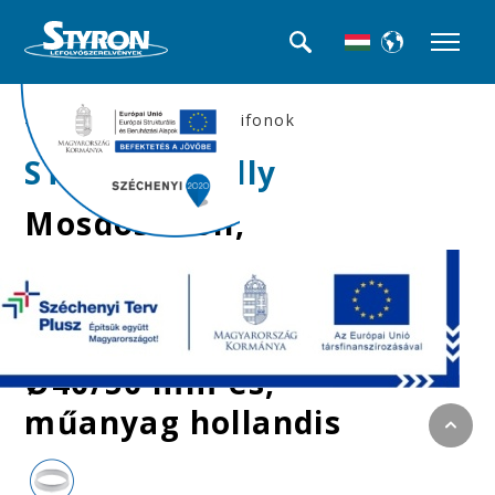
>>Mosdó búra-, és csőszifonok
STY-531-3+Jolly
Mosdószifon,
leeresztőszelep nélkül,
Ø40 mm-es elfolyással
+ Jollyflex 6/4" -
Ø40/50 mm-es,
műanyag hollandis