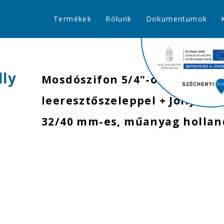
Termékek
Rólunk
Dokumentumok
lly
Mosdószifon 5/4"-os oldható
leeresztőszeleppel + Jollyflex 
32/40 mm-es, műanyag hollan