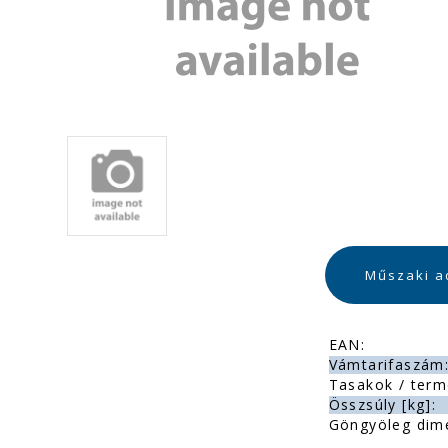
Műszaki a
EAN:
Vámtarifaszám
Tasakok / term
Összsúly [kg]:
Göngyöleg dim