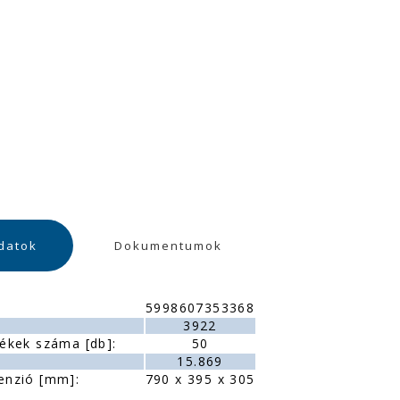
datok
Dokumentumok
5998607353368
:
3922
ékek száma [db]:
50
15.869
enzió [mm]:
790 x 395 x 305