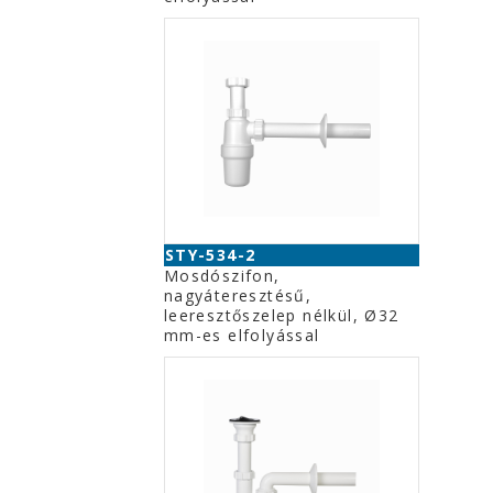
STY-534-2
Mosdószifon,
nagyáteresztésű,
leeresztőszelep nélkül, Ø32
mm-es elfolyással