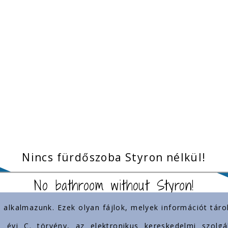
Nincs fürdőszoba Styron nélkül!
No bathroom without Styron!
) alkalmazunk. Ezek olyan fájlok, melyek információt tá
inkek
Jelenlétünk
3. évi C. törvény, az elektronikus kereskedelmi szol