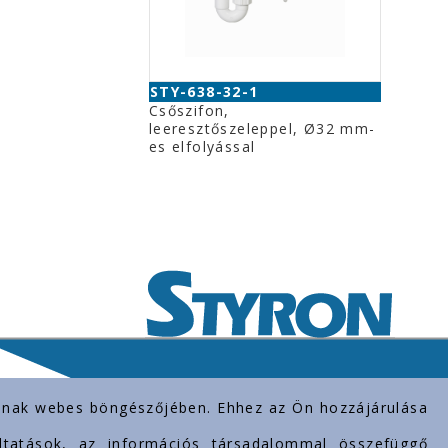
STY-638-32-1
Csőszifon,
leeresztőszeleppel, Ø32 mm-
es elfolyással
rolnak webes böngészőjében. Ehhez az Ön hozzájárulása
gáltatások, az információs társadalommal összefüggő