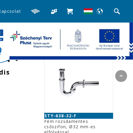
Kapcsolat
>>Mosdó búra-, és csőszifonok
Kapcsolódó termékek
5/4" -
dis
STY-638-32-F
Fém rozsdamentes
csőszifon, Ø32 mm-es
elfolyással