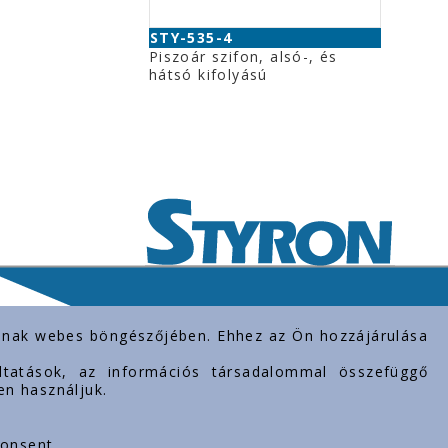
STY-535-4
Piszoár szifon, alsó-, és
hátsó kifolyású
rolnak webes böngészőjében. Ehhez az Ön hozzájárulása
gáltatások, az információs társadalommal összefüggő
en használjuk.
consent.