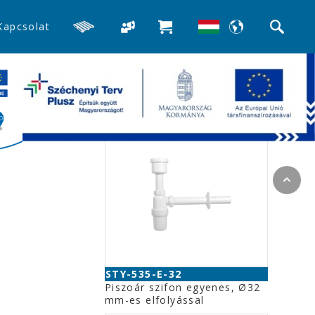
Kapcsolat
>>Piszoár és bidé szifonok
Kapcsolódó termékek
2 mm
STY-535-E-32
Piszoár szifon egyenes, Ø32
mm-es elfolyással