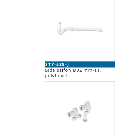
STY-535-J
Bidé szifon Ø32 mm-es,
jollyflexel