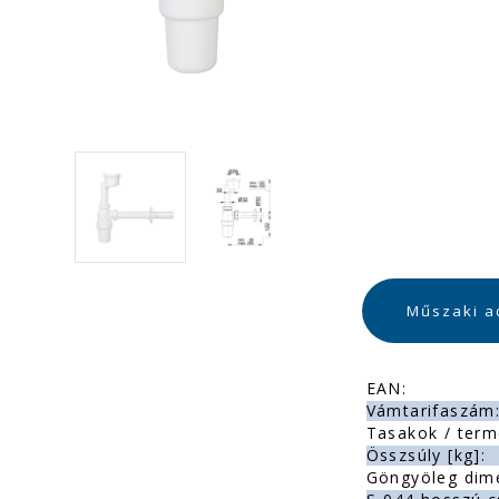
Műszaki a
EAN:
Vámtarifaszám
Tasakok / term
Összsúly [kg]:
Göngyöleg dim