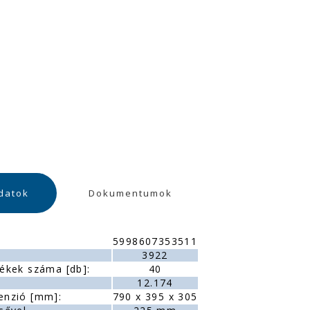
datok
Dokumentumok
5998607353511
:
3922
ékek száma [db]:
40
12.174
enzió [mm]:
790 x 395 x 305