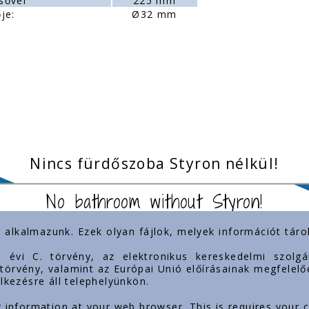
sővel
225 mm
je:
Ø32 mm
Nincs fürdőszoba Styron nélkül!
No bathroom without Styron!
) alkalmazunk. Ezek olyan fájlok, melyek információt tá
inkek
Jelenlétünk
3. évi C. törvény, az elektronikus kereskedelmi szol
. törvény, valamint az Európai Unió előírásainak megfelelő
lkezésre áll telephelyünkön.
mok
g information at your web browser. This is requires your 