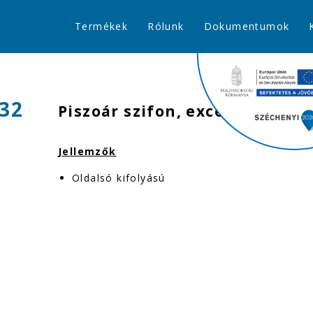
Termékek
Rólunk
Dokumentumok
-32
Piszoár szifon, excenteres 3
Jellemzők
Oldalsó kifolyású