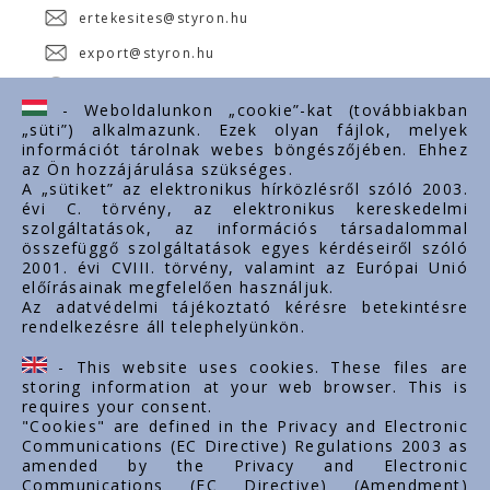
ertekesites@styron.hu
export@styron.hu
www.styron.hu
- Weboldalunkon „cookie”-kat (továbbiakban
„süti”) alkalmazunk. Ezek olyan fájlok, melyek
információt tárolnak webes böngészőjében. Ehhez
az Ön hozzájárulása szükséges.
Fontos linkek
A „sütiket” az elektronikus hírközlésről szóló 2003.
évi C. törvény, az elektronikus kereskedelmi
Rólunk
szolgáltatások, az információs társadalommal
Dokumentumok
összefüggő szolgáltatások egyes kérdéseiről szóló
2001. évi CVIII. törvény, valamint az Európai Unió
Kapcsolat
előírásainak megfelelően használjuk.
Karrier
Az adatvédelmi tájékoztató kérésre betekintésre
rendelkezésre áll telephelyünkön.
Cég adatok
Tárhely adatok
- This website uses cookies. These files are
Támogatások
storing information at your web browser. This is
requires your consent.
"Cookies" are defined in the Privacy and Electronic
Communications (EC Directive) Regulations 2003 as
amended by the Privacy and Electronic
Communications (EC Directive) (Amendment)