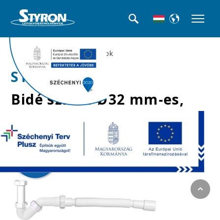
>>Piszoár és bidé szifonok
STY-535-J
Bidé szifon Ø32 mm-es,
jollyflexel