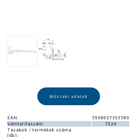
Műszaki adatok
EAN:
5998607353580
Vámtarifaszám:
7324
Tasakok / termékek száma
[db]: