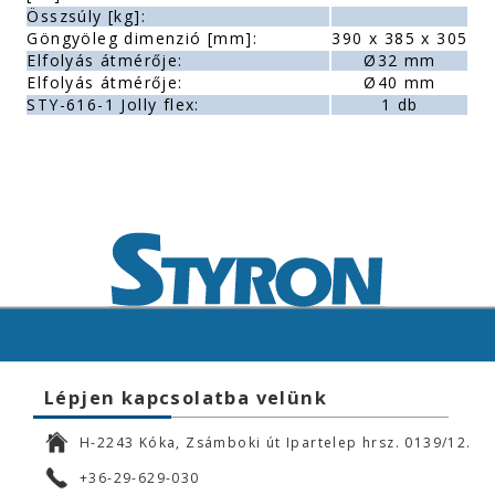
Összsúly [kg]:
Göngyöleg dimenzió [mm]:
390 x 385 x 305
Elfolyás átmérője:
Ø32 mm
Elfolyás átmérője:
Ø40 mm
STY-616-1 Jolly flex:
1 db
Lépjen kapcsolatba velünk
H-2243 Kóka, Zsámboki út Ipartelep hrsz. 0139/12.
+36-29-629-030