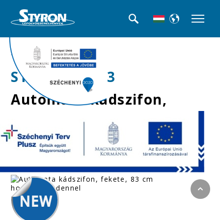
>>Kádszifonok
STY-536-AB-83
Automata kádszifon,
fekete, 83 cm hosszú
bowdennel