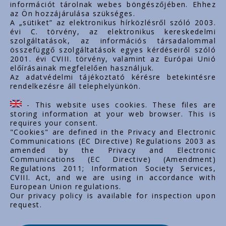
információt tárolnak webes böngészőjében. Ehhez
az Ön hozzájárulása szükséges.
Fontos linkek
A „sütiket” az elektronikus hírközlésről szóló 2003.
évi C. törvény, az elektronikus kereskedelmi
Rólunk
szolgáltatások, az információs társadalommal
Dokumentumok
összefüggő szolgáltatások egyes kérdéseiről szóló
2001. évi CVIII. törvény, valamint az Európai Unió
Kapcsolat
előírásainak megfelelően használjuk.
Karrier
Az adatvédelmi tájékoztató kérésre betekintésre
rendelkezésre áll telephelyünkön.
Cég adatok
Tárhely adatok
- This website uses cookies. These files are
Támogatások
storing information at your web browser. This is
requires your consent.
"Cookies" are defined in the Privacy and Electronic
Communications (EC Directive) Regulations 2003 as
amended by the Privacy and Electronic
Communications (EC Directive) (Amendment)
Regulations 2011; Information Society Services,
CVIII. Act, and we are using in accordance with
European Union regulations.
Our privacy policy is available for inspection upon
request.