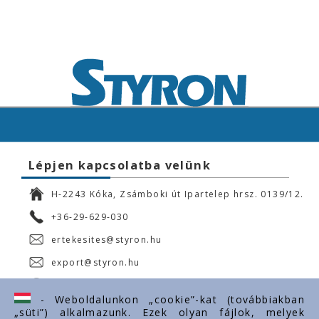
Lépjen kapcsolatba velünk
H-2243 Kóka, Zsámboki út Ipartelep hrsz. 0139/12.
+36-29-629-030
ertekesites@styron.hu
export@styron.hu
www.styron.hu
- Weboldalunkon „cookie”-kat (továbbiakban
„süti”) alkalmazunk. Ezek olyan fájlok, melyek