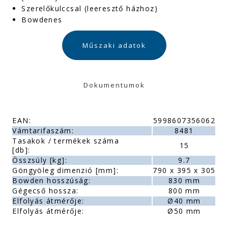
Szerelőkulccsal (leeresztő házhoz)
Bowdenes
Műszaki adatok
Dokumentumok
EAN:
5998607356062
Vámtarifaszám:
8481
Tasakok / termékek száma
15
[db]:
Összsúly [kg]:
9.7
Göngyöleg dimenzió [mm]:
790 x 395 x 305
Bowden hosszúság:
830 mm
Gégecső hossza:
800 mm
Elfolyás átmérője:
Ø40 mm
Elfolyás átmérője:
Ø50 mm