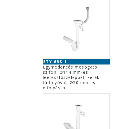
STY-658-1
Egymedencés mosogató
szifon, Ø114 mm-es
leeresztőszeleppel, kerek
túlfolyóval, Ø50 mm-es
elfolyással