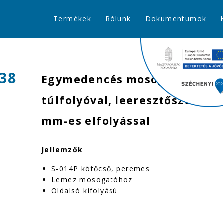
Termékek
Rólunk
Dokumentumok
38
Egymedencés mosogatószifon
túlfolyóval, leeresztőszeleppe
mm-es elfolyással
Jellemzők
S-014P kötőcső, peremes
Lemez mosogatóhoz
Oldalsó kifolyású