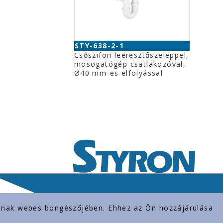
STY-638-2-1
Csőszifon leeresztőszeleppel,
mosogatógép csatlakozóval,
Ø40 mm-es elfolyással
rolnak webes böngészőjében. Ehhez az Ön hozzájárulása