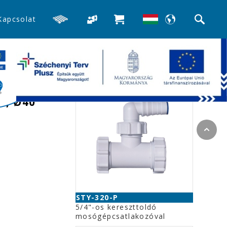
Kapcsolat
>>Mosogató búra-, és csőszifonok
Kapcsolódó termékek
,
l, Ø40
STY-320-P
5/4"-os kereszttoldó
mosógépcsatlakozóval