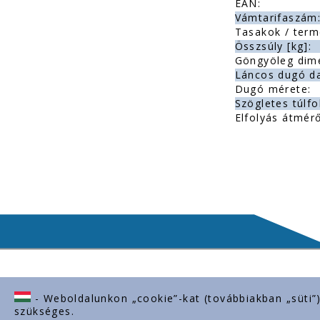
EAN:
Vámtarifaszám
Tasakok / term
Összsúly [kg]:
Göngyöleg dim
Láncos dugó d
Dugó mérete:
Szögletes túlfo
Elfolyás átmérő
- Weboldalunkon „cookie”-kat (továbbiakban „süti”
Lépjen kapcsolatba velünk
Fontos l
szükséges.