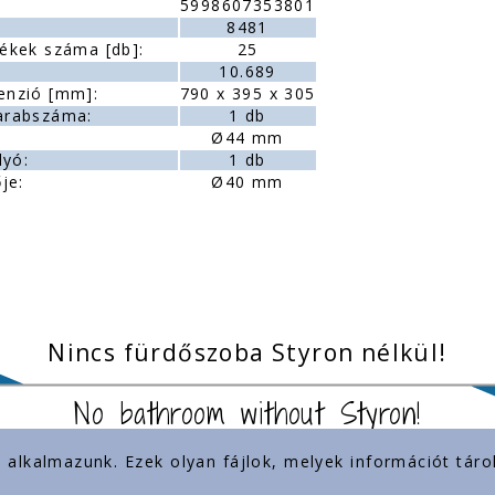
5998607353801
:
8481
ékek száma [db]:
25
10.689
enzió [mm]:
790 x 395 x 305
arabszáma:
1 db
Ø44 mm
lyó:
1 db
je:
Ø40 mm
Nincs fürdőszoba Styron nélkül!
No bathroom without Styron!
) alkalmazunk. Ezek olyan fájlok, melyek információt tá
inkek
Jelenlétünk