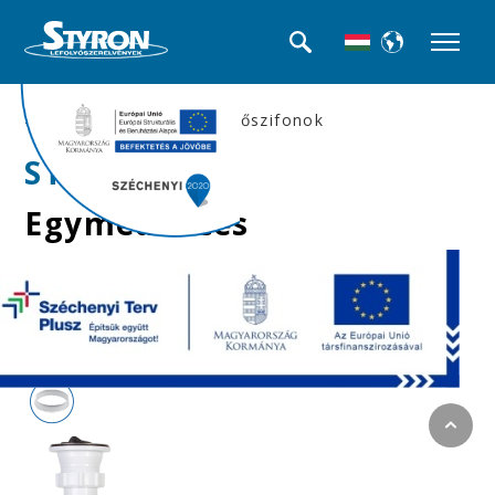
>>Mosogató búra-, és csőszifonok
STY-538-2
Egymedencés
mosogatószifon,
leeresztőszeleppel,
Ø40 mm-es elfolyással