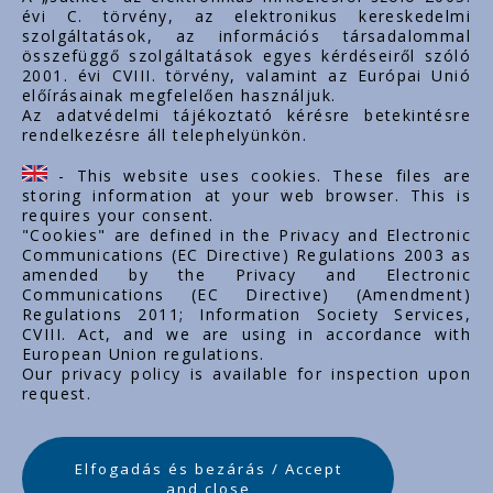
évi C. törvény, az elektronikus kereskedelmi
Rólunk
szolgáltatások, az információs társadalommal
Dokumentumok
összefüggő szolgáltatások egyes kérdéseiről szóló
2001. évi CVIII. törvény, valamint az Európai Unió
Kapcsolat
előírásainak megfelelően használjuk.
Karrier
Az adatvédelmi tájékoztató kérésre betekintésre
rendelkezésre áll telephelyünkön.
Cég adatok
Tárhely adatok
- This website uses cookies. These files are
Támogatások
storing information at your web browser. This is
requires your consent.
"Cookies" are defined in the Privacy and Electronic
Communications (EC Directive) Regulations 2003 as
amended by the Privacy and Electronic
Communications (EC Directive) (Amendment)
Regulations 2011; Information Society Services,
CVIII. Act, and we are using in accordance with
European Union regulations.
Our privacy policy is available for inspection upon
request.
Elfogadás és bezárás / Accept
and close