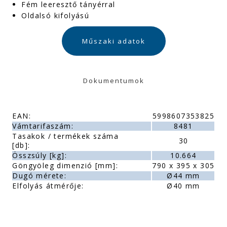
Fém leeresztő tányérral
Oldalsó kifolyású
Műszaki adatok
Dokumentumok
EAN:
5998607353825
Vámtarifaszám:
8481
Tasakok / termékek száma
30
[db]:
Összsúly [kg]:
10.664
Göngyöleg dimenzió [mm]:
790 x 395 x 305
Dugó mérete:
Ø44 mm
Elfolyás átmérője:
Ø40 mm