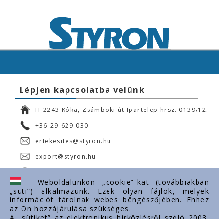
Lépjen kapcsolatba velünk
H-2243 Kóka, Zsámboki út Ipartelep hrsz. 0139/12.
+36-29-629-030
ertekesites@styron.hu
export@styron.hu
www.styron.hu
- Weboldalunkon „cookie”-kat (továbbiakban
„süti”) alkalmazunk. Ezek olyan fájlok, melyek
információt tárolnak webes böngészőjében. Ehhez
az Ön hozzájárulása szükséges.
Fontos linkek
A „sütiket” az elektronikus hírközlésről szóló 2003.