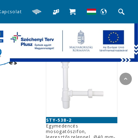
Kapcsolat
>>Mosogató búra-, és csőszifonok
Kapcsolódó termékek
,
mm-es
STY-538-2
Egymedencés
mosogatószifon,
leeresztőszeleppel, Ø40 mm-