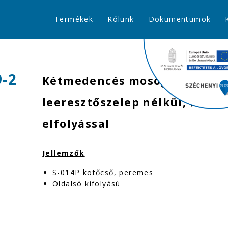
Termékek
Rólunk
Dokumentumok
9-2
Kétmedencés mosogatószifon
leeresztőszelep nélkül, Ø40 
elfolyással
Jellemzők
S-014P kötőcső, peremes
Oldalsó kifolyású