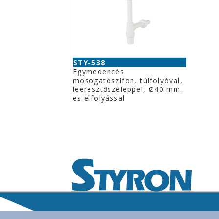
STY-538
Egymedencés
mosogatószifon, túlfolyóval,
leeresztőszeleppel, Ø40 mm-
es elfolyással