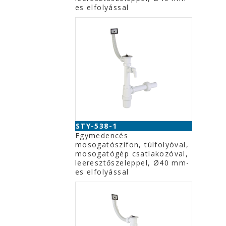
es elfolyással
STY-538-1
Egymedencés
mosogatószifon, túlfolyóval,
mosogatógép csatlakozóval,
leeresztőszeleppel, Ø40 mm-
es elfolyással