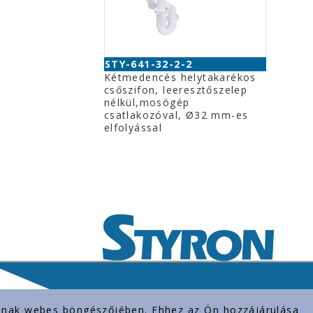
STY-641-32-2-2
Kétmedencés helytakarékos
csőszifon, leeresztőszelep
nélkül,mosógép
csatlakozóval, Ø32 mm-es
elfolyással
rolnak webes böngészőjében. Ehhez az Ön hozzájárulása