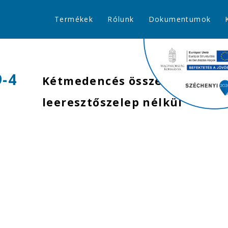
Termékek
Rólunk
Dokumentumok
9-4
Kétmedencés összekötő,
leeresztőszelep nélkül