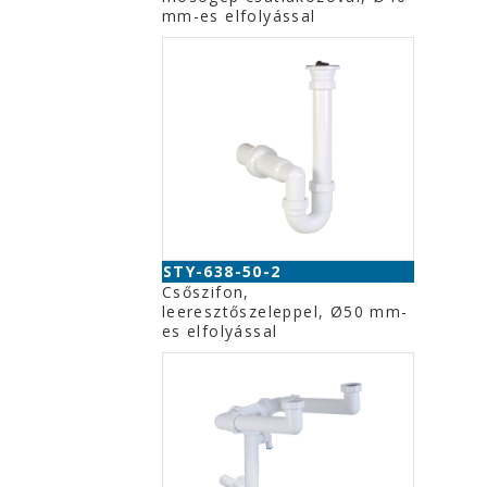
mm-es elfolyással
STY-638-50-2
Csőszifon,
leeresztőszeleppel, Ø50 mm-
es elfolyással