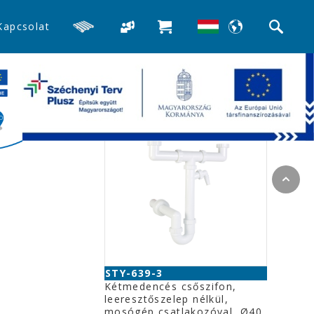
Kapcsolat
>>Mosogató búra-, és csőszifonok
Kapcsolódó termékek
STY-639-3
Kétmedencés csőszifon,
leeresztőszelep nélkül,
mosógép csatlakozóval, Ø40