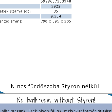
5998607353948
:
3922
ékek száma [db]:
35
9.334
enzió [mm]:
790 x 395 x 305
Nincs fürdőszoba Styron nélkül!
No bathroom without Styron!
) alkalmazunk. Ezek olyan fájlok, melyek információt tá