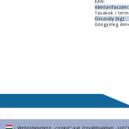
EAN:
Vámtarifaszám
Tasakok / term
Összsúly [kg]:
Göngyöleg dim
- Weboldalunkon „cookie”-kat (továbbiakban „süti”